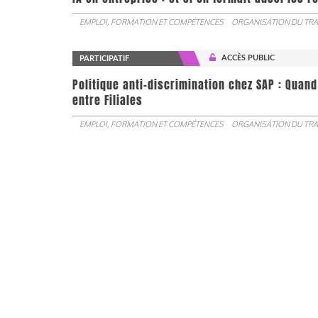
EMPLOI, FORMATION ET COMPÉTENCES
ORGANISATION DU TRA
ACCÈS PUBLIC
PARTICIPATIF
Politique anti-discrimination chez SAP : Quand
entre Filiales
EMPLOI, FORMATION ET COMPÉTENCES
ORGANISATION DU TRA