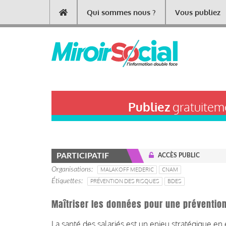
Aller
Qui sommes nous ?
Vous publiez
Main
au
contenu
navigation
principal
Publiez
gratuiteme
PARTICIPATIF
ACCÈS PUBLIC
Organisations
MALAKOFF MEDERIC
CNAM
Étiquettes
PRÉVENTION DES RISQUES
BDES
Maîtriser les données pour une prévention
La santé des salariés est un enjeu stratégique en 