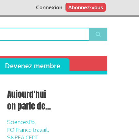
Connexion
Abonnez-vous
Devenez membre
Aujourd'hui
on parle de...
SciencesPo,
FO France travail,
SNPEA CFDT