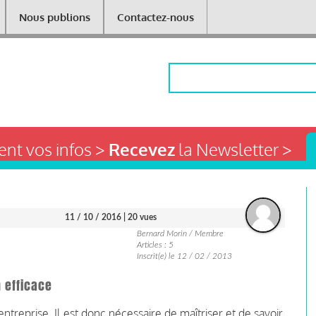
Nous publions
Contactez-nous
Rechercher
nt vos infos >
Recevez
la Newsletter >
11 / 10 / 2016
| 20 vues
Bernard Morin / Membre
Articles : 5
Inscrit(e) le 12 / 02 / 2013
 efficace
entreprise. Il est donc nécessaire de maîtriser et de savoir