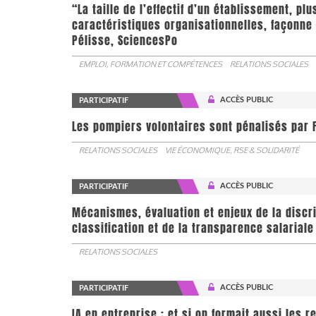
“La taille de l’effectif d’un établissement, pl
caractéristiques organisationnelles, façonne 
Pélisse, SciencesPo
EMPLOI, FORMATION ET COMPÉTENCES
RELATIONS SOCIALES
ACCÈS PUBLIC
PARTICIPATIF
Les pompiers volontaires sont pénalisés par F
RELATIONS SOCIALES
VIE ÉCONOMIQUE, RSE & SOLIDARITÉ
ACCÈS PUBLIC
PARTICIPATIF
Mécanismes, évaluation et enjeux de la discr
classification et de la transparence salariale
RELATIONS SOCIALES
ACCÈS PUBLIC
PARTICIPATIF
IA en entreprise : et si on formait aussi les 