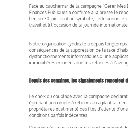
Face au cauchemar de la campagne "Gérer Mes Bi
Finances Publiques a confirmé à la presse le repor
lieu du 30 juin. Tout un symbole, cette annonce in
travail et à l’occasion de la journée international
Notre organisation syndicale a depuis longtemps 
conséquences de la suppression de la taxe d’habi
dysfonctionnements informatiques d’une applicati
immobilières erronées que les relances à l’aveug
Depuis des semaines, les signalements remontent d
Le choix du couplage avec la campagne déclarati
égrenant un compte à rebours ou agitant la men
propriétaires et alimenté des files d’attente d’un
conditions parfois indécentes.
L’usager n’est pas au cœur du fonctionnement du 