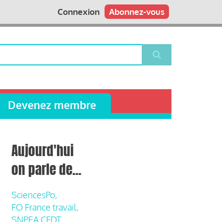
Connexion
Abonnez-vous
Devenez membre
Aujourd'hui
on parle de...
SciencesPo,
FO France travail,
SNPEA CFDT