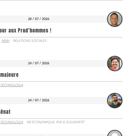
28 / 07 / 2026
jour aux Prud’hommes !
MNH
RELATIONS SOCIALES
24 / 07 / 2026
e majeure
 TECHNOLOGIA
24 / 07 / 2026
Sénat
 TECHNOLOGIA
VIE ÉCONOMIQUE, RSE & SOLIDARITÉ