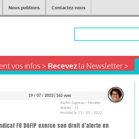
Nous publions
Contactez-nous
Rechercher
nt vos infos >
Recevez
la Newsletter >
19 / 07 / 2023
| 162 vues
Rachel Sugneau / Membre
Articles : 14
Inscrit(e) le 13 / 05 / 2022
dicat FO DGFIP exerce son droit d’alerte en