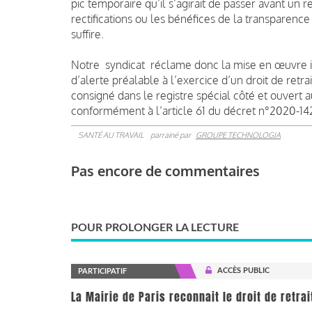
pic temporaire qu’il s’agirait de passer avant un 
rectifications ou les bénéfices de la transparenc
suffire.
Notre syndicat réclame donc la mise en œuvre i
d’alerte préalable à l’exercice d’un droit de retra
consigné dans le registre spécial côté et ouvert 
conformément à l’article 61 du décret n°2020-
SANTÉ AU TRAVAIL
parrainé par
GROUPE TECHNOLOGIA
Pas encore de commentaires
POUR PROLONGER LA LECTURE
ACCÈS PUBLIC
PARTICIPATIF
La Mairie de Paris reconnait le droit de retra