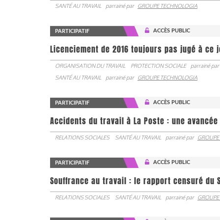
SANTÉ AU TRAVAIL
parrainé par
GROUPE TECHNOLOGIA
ACCÈS PUBLIC
PARTICIPATIF
Licenciement de 2016 toujours pas jugé à ce 
ORGANISATION DU TRAVAIL
PROTECTION SOCIALE
parrainé par
SANTÉ AU TRAVAIL
parrainé par
GROUPE TECHNOLOGIA
ACCÈS PUBLIC
PARTICIPATIF
Accidents du travail à La Poste : une avancé
RELATIONS SOCIALES
SANTÉ AU TRAVAIL
parrainé par
GROUPE
ACCÈS PUBLIC
PARTICIPATIF
Souffrance au travail : le rapport censuré du 
RELATIONS SOCIALES
SANTÉ AU TRAVAIL
parrainé par
GROUPE