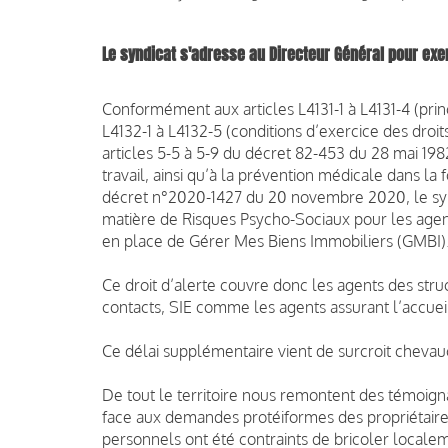
Le syndicat s'adresse au Directeur Général pour exer
Conformément aux articles L4131-1 à L4131-4 (princi
L4132-1 à L4132-5 (conditions d’exercice des droits
articles 5-5 à 5-9 du décret 82-453 du 28 mai 1982
travail, ainsi qu’à la prévention médicale dans la
décret n°2020-1427 du 20 novembre 2020, le synd
matière de Risques Psycho-Sociaux pour les agen
en place de Gérer Mes Biens Immobiliers (GMBI)
Ce droit d’alerte couvre donc les agents des stru
contacts, SIE comme les agents assurant l’accuei
Ce délai supplémentaire vient de surcroit cheva
De tout le territoire nous remontent des témoign
face aux demandes protéiformes des propriétaires.
personnels ont été contraints de bricoler locale