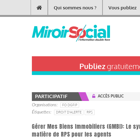
Aller
Qui sommes nous ?
Vous publiez
Main
au
contenu
navigation
principal
Publiez
gratuiteme
PARTICIPATIF
ACCÈS PUBLIC
Organisations
FO DGFIP
Étiquettes
DROIT D'ALERTE
RPS
Gérer Mes Biens Immobiliers (GMBI): Le syn
matière de RPS pour les agents