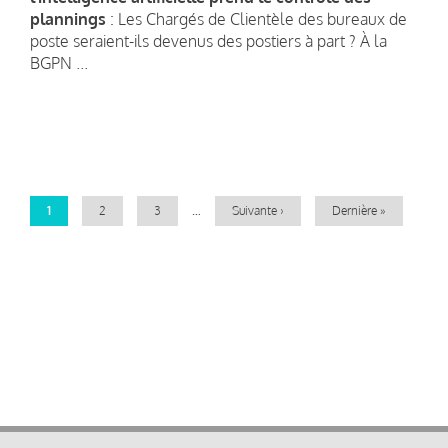
plannings
: Les Chargés de Clientèle des bureaux de
poste seraient-ils devenus des postiers à part ? À la
BGPN ...
Pagination
Page
1
Page
2
Page
3
…
Page
Suivante ›
Dernière
Dernière »
courante
suivante
page