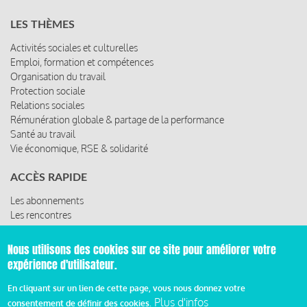
LES THÈMES
Activités sociales et culturelles
Emploi, formation et compétences
Organisation du travail
Protection sociale
Relations sociales
Rémunération globale & partage de la performance
Santé au travail
Vie économique, RSE & solidarité
ACCÈS RAPIDE
Les abonnements
Les rencontres
Les ressources
Nous utilisons des cookies sur ce site pour améliorer votre
expérience d'utilisateur.
© 2019 Miroir Social - Réalisé par
Cafffeine
En cliquant sur un lien de cette page, vous nous donnez votre
Plus d'infos
consentement de définir des cookies.