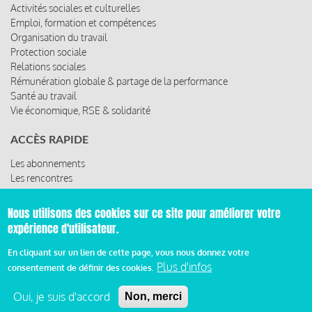
Activités sociales et culturelles
Emploi, formation et compétences
Organisation du travail
Protection sociale
Relations sociales
Rémunération globale & partage de la performance
Santé au travail
Vie économique, RSE & solidarité
ACCÈS RAPIDE
Les abonnements
Les rencontres
Les ressources
Nous utilisons des cookies sur ce site pour améliorer votre
expérience d'utilisateur.
© 2019 Miroir Social - Réalisé par
Cafffeine
En cliquant sur un lien de cette page, vous nous donnez votre
Plus d'infos
consentement de définir des cookies.
Mentions légales et condition générale d’utilisation et
Pied
d’abonnement
Oui, je suis d'accord
Non, merci