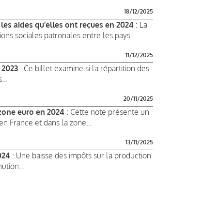
18/12/2025
 les aides qu'elles ont reçues en 2024
: La
ons sociales patronales entre les pays...
11/12/2025
n 2023
: Ce billet examine si la répartition des
...
20/11/2025
 zone euro en 2024
: Cette note présente un
n France et dans la zone...
13/11/2025
024
: Une baisse des impôts sur la production
tion...