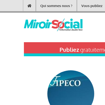
Aller
Qui sommes nous ?
Vous publiez
Main
au
contenu
navigation
principal
Publiez
gratuiteme