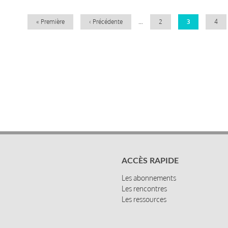
Première
« Première
Page
‹ Précédente
…
Page
2
Page
3
Page
4
page
précédente
courante
ACCÈS RAPIDE
Les abonnements
Les rencontres
Les ressources