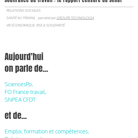
Souffrance au travail : le rapport censuré du Sénat
RELATIONS SOCIALES
SANTÉ AU TRAVAIL
parrainé par
GROUPE TECHNOLOGIA
VIE ÉCONOMIQUE, RSE & SOLIDARITÉ
Aujourd'hui
on parle de...
SciencesPo,
FO France travail,
SNPEA CFDT
et de...
Emploi, formation et compétences,