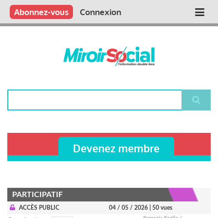
Aller
Qui sommes nous ?
Vous publiez
Nous publions
Contactez-nous
Abonnez-vous
Connexion
Main
au
contenu
navigation
principal
Rechercher
Devenez membre
PARTICIPATIF
ACCÈS PUBLIC
04 / 05 / 2026
| 50 vues
François Ecalle /