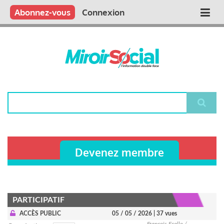
Aller
Qui sommes nous ?
Vous publiez
Nous publions
Contactez-nous
Abonnez-vous
Connexion
Main
au
contenu
navigation
principal
Rechercher
Devenez membre
PARTICIPATIF
ACCÈS PUBLIC
05 / 05 / 2026
| 37 vues
François Ecalle /