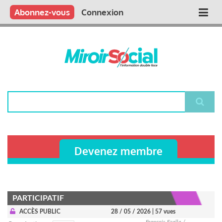
Aller
Qui sommes nous ?
Vous publiez
Nous publions
Contactez-nous
Abonnez-vous
Connexion
Main
au
contenu
navigation
principal
Rechercher
Devenez membre
PARTICIPATIF
ACCÈS PUBLIC
28 / 05 / 2026
| 57 vues
François Ecalle /