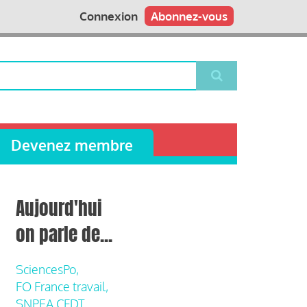
Connexion
Abonnez-vous
Devenez membre
Aujourd'hui
on parle de...
SciencesPo,
FO France travail,
SNPEA CFDT