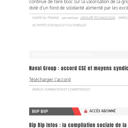
continue de faire bloc sur la valorisation de la gr
doté d’un fond de solidarité alimenté par les e
SANTÉ AU TRAVAIL
parrainé par
GROUPE TECHNOLOGIA
EMPLO
ACTIVITÉS SOCIALES ET CULTURELLES
RESSOURCES D'ENTREPRISE
Naval Group : accord CSE et moyens syndi
Télécharger l'accord
EMPLOI, FORMATION ET COMPÉTENCES
BIP BIP
ACCÈS ABONNÉ
Bip Bip Infos : la compilation sociale de 