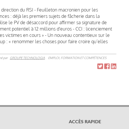
 direction du RSI - Feuilleton macronien pour les
ces : déjà les premiers sujets de fâcherie dans la
lise le PV de désaccord pour affirmer sa signature de
ement potentiel à 12 millions d'euros - CCI : licenciement
es victimes en cours » - Un nouveau contentieux sur le
up : « renommer les choses pour faire croire qu’elles
né par
GROUPE TECHNOLOGIA
EMPLOI, FORMATION ET COMPÉTENCES
ACCÈS RAPIDE