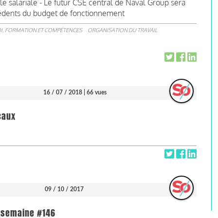
ille salariale - Le futur CSE central de Naval Group sera
xcédents du budget de fonctionnement
I, FORMATION ET COMPÉTENCES
ORGANISATION DU TRAVAIL
16 / 07 / 2018
| 66 vues
caux
09 / 10 / 2017
la semaine #146