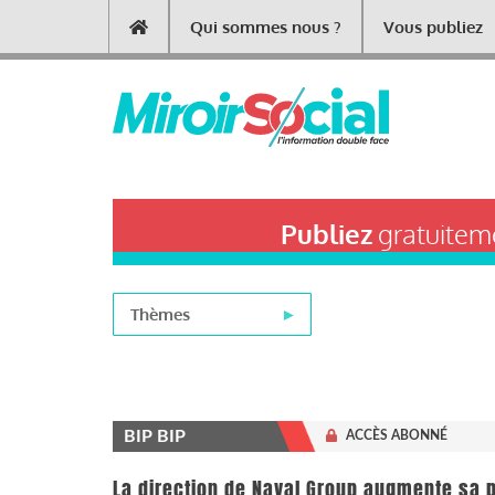
Aller
Qui sommes nous ?
Vous publiez
Main
au
contenu
navigation
principal
Publiez
gratuiteme
Thèmes
BIP BIP
ACCÈS ABONNÉ
La direction de Naval Group augmente sa p