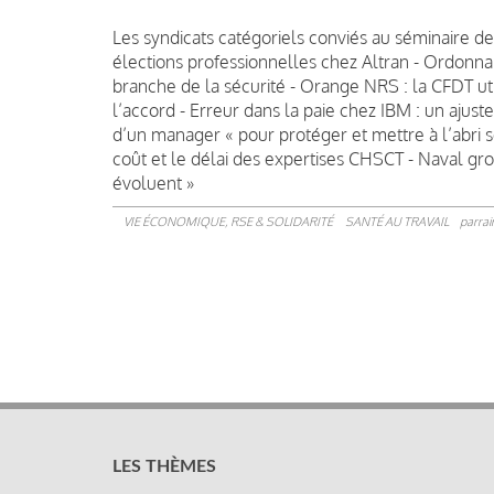
Les syndicats catégoriels conviés au séminaire de
élections professionnelles chez Altran - Ordonnan
branche de la sécurité - Orange NRS : la CFDT uti
l’accord - Erreur dans la paie chez IBM : un ajust
d’un manager « pour protéger et mettre à l’abri s
coût et le délai des expertises CHSCT - Naval gro
évoluent »
VIE ÉCONOMIQUE, RSE & SOLIDARITÉ
SANTÉ AU TRAVAIL
parrai
LES THÈMES