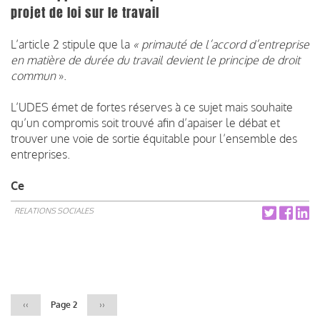
projet de loi sur le travail
L’article 2 stipule que la
« primauté de l’accord d’entreprise
en matière de durée du travail devient le principe de droit
commun
».
L’UDES émet de fortes réserves à ce sujet mais souhaite
qu’un compromis soit trouvé afin d’apaiser le débat et
trouver une voie de sortie équitable pour l’ensemble des
entreprises.
Ce
RELATIONS SOCIALES
Pagination
Page
‹‹
Page 2
Page
››
précédente
suivante