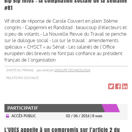
Bip Bip Infos : la compilation sociale de la semaine
#81
Vif droit de réponse de Carole Couvert en plein 36ème
congrès - Capgemini et Randstad : beaucoup d’électeurs et
si peu de votants - La Nouvelle Revue du Travail se penche
sur le dialogue social - Loi sur le travail : amendements
spéciaux « CHSCT » au Sénat - Les salariés de l’Office
européen des brevets ne font pas confiance au président
français de l’organisation
SANTÉ AU TRAVAIL
parrainé par
GROUPE TECHNOLOGIA
RELATIONS SOCIALES
PARTICIPATIF
ACCÈS PUBLIC
02 / 06 / 2016
| 8 vues
L'UDES appelle à un compromis sur l'article 2 du