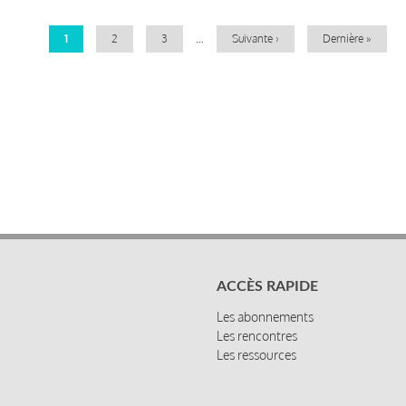
Page
1
Page
2
Page
3
…
Page
Suivante ›
Dernière
Dernière »
courante
suivante
page
ACCÈS RAPIDE
Les abonnements
Les rencontres
Les ressources