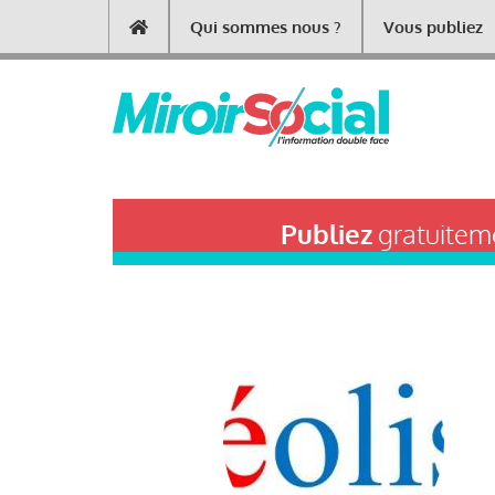
Aller
Qui sommes nous ?
Vous publiez
Main
au
contenu
navigation
principal
Publiez
gratuiteme