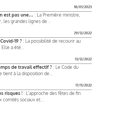
18/01/2023
’en est pas une…
: La Première ministre,
 les grandes lignes de...
29/12/2022
 Covid-19 ?
: La possibilité de recourir au
Elle a été...
13/12/2022
ps de travail effectif ?
: Le Code du
e tient à la disposition de...
17/11/2022
s risques !
: L’approche des fêtes de fin
comités sociaux et...