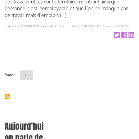
des travaux utiles sur le territoire, montrant ainsi que
personne n’est inemployable et que l’on ne manque pas
de travail mais d’emplois (...)
EMPLOI, FORMATION ET COMPÉTENCES
VIE ÉCONOMIQUE, RSE & SOLIDARITÉ
Pagination
Page 1
Page
››
suivante
Aujourd'hui
on parle de...