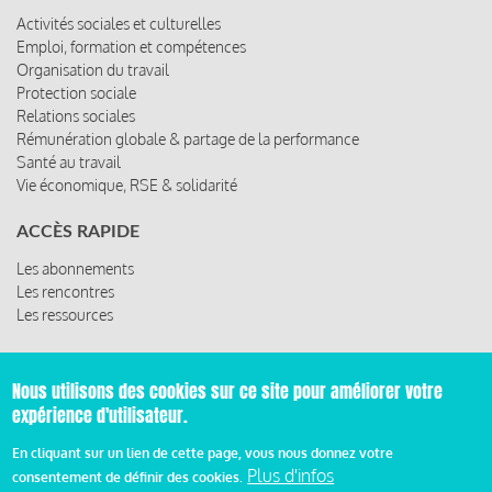
Activités sociales et culturelles
Emploi, formation et compétences
Organisation du travail
Protection sociale
Relations sociales
Rémunération globale & partage de la performance
Santé au travail
Vie économique, RSE & solidarité
ACCÈS RAPIDE
Les abonnements
Les rencontres
Les ressources
Nous utilisons des cookies sur ce site pour améliorer votre
© 2019 Miroir Social - Réalisé par
Cafffeine
expérience d'utilisateur.
En cliquant sur un lien de cette page, vous nous donnez votre
Mentions légales et condition générale d’utilisation et
Pied
d’abonnement
Plus d'infos
consentement de définir des cookies.