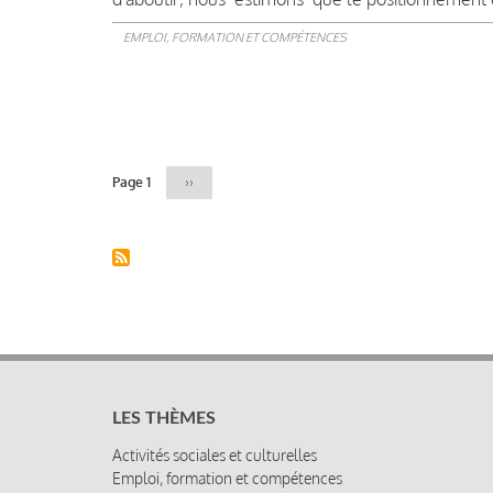
EMPLOI, FORMATION ET COMPÉTENCES
Pagination
Page 1
Page
››
suivante
LES THÈMES
Activités sociales et culturelles
Emploi, formation et compétences