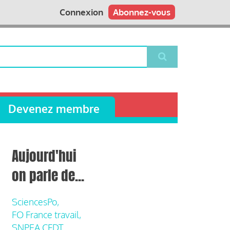
Connexion
Abonnez-vous
Devenez membre
Aujourd'hui
on parle de...
SciencesPo,
FO France travail,
SNPEA CFDT