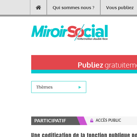
Aller
Qui sommes nous ?
Vous publiez
Main
au
contenu
navigation
principal
Publiez
gratuiteme
Thèmes
PARTICIPATIF
ACCÈS PUBLIC
Une codification de la fonction publique p