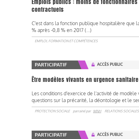
Emplois publics : moins de fonctionnaires
contractuels
C'est dans la fonction publique hospitalière que l
% après -0,8 % en 2017 (...)
EMPLOI, FORMATION ET COMPÉTENCES
PARTICIPATIF
ACCÈS PUBLIC
Être modèles vivants en urgence sanitaire 
Les conditions d'exercice de l'activité de modèl
questions sur la précarité, la déontologie et le se
PROTECTION SOCIALE
parrainé par
MNH
RELATIONS SOCIALES
PARTICIPATIF
ACCÈS PUBLIC