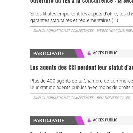
Ouverture du TER à la concurrence : la SNC
Si les filiales emportent les appels d’offre, les 
garanties statutaires et réglementaires (...)
EMPLOI, FORMATION ET COMPÉTENCES
VIE ÉCONOMIQUE, RSE 
PARTICIPATIF
ACCÈS PUBLIC
Les agents des CCI perdent leur statut d'a
Plus de 400 agents de la Chambre de commerce et
leur statut d'agents publics avec moins de droits qu
EMPLOI, FORMATION ET COMPÉTENCES
RELATIONS SOCIALES
PARTICIPATIF
ACCÈS PUBLIC