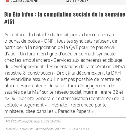
ACCÈS ABONNÉ
13 / 11 / 2017
Bip Bip Infos : la compilation sociale de la semaine
#151
Accenture : la bataille du forfait jours a bien eu lieu au
tribunal de police - ONF : tous les syndicats refusent de
participer à la négociation de la QVT pour ne pas servir
d’alibi - Un forum en ligne d’obédience multi-syndicale
chez les ambulanciers - Services aux adhérents et ciblage
du développement : les orientations de la fédération UNSA
industrie & construction - Droit à la déconnexion : la DRH
de Worldline assure qu’il n’est pas possible de mettre en
place des indicateurs de suivi - Taux d’engagement des
salariés de la Maif sur le réseau social interne : entre 32 et
42 % - Société Générale : externalisation (contrariée) de la
cellule « logement » - Intériale : référencée par le
ministère, citée dans les « Paradise Papers »
VIE ÉCONOMIQUE, RSE & SOLIDARITÉ
SANTÉ AU TRAVAIL
parrainé par
GROUPE TECHNOLOGIA