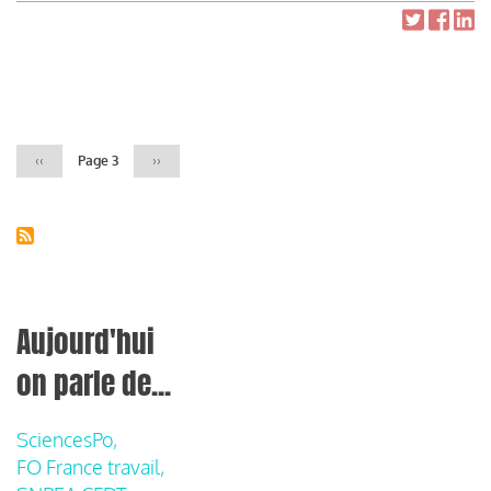
Pagination
Page
‹‹
Page 3
Page
››
précédente
suivante
Aujourd'hui
on parle de...
SciencesPo,
FO France travail,