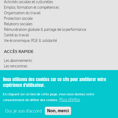
Activités sociales et culturelles
Emploi, formation et compétences
Organisation du travail
Protection sociale
Relations sociales
Rémunération globale & partage de la performance
Santé au travail
Vie économique, RSE & solidarité
ACCÈS RAPIDE
Les abonnements
Les rencontres
Les ressources
Nous utilisons des cookies sur ce site pour améliorer votre
expérience d'utilisateur.
© 2019 Miroir Social - Réalisé par
Cafffeine
En cliquant sur un lien de cette page, vous nous donnez votre
Plus d'infos
consentement de définir des cookies.
Mentions légales et condition générale d’utilisation et
Pied
d’abonnement
Oui, je suis d'accord
Non, merci