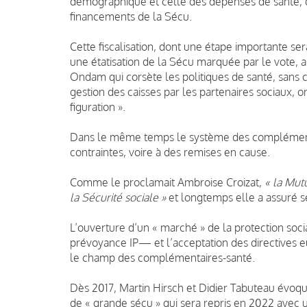
démographique et celle des dépenses de santé, d
financements de la Sécu.
Cette fiscalisation, dont une étape importante se
une étatisation de la Sécu marquée par le vote, a
Ondam qui corsète les politiques de santé, sans co
gestion des caisses par les partenaires sociaux, o
figuration ».
Dans le même temps le système des complémenta
contraintes, voire à des remises en cause.
Comme le proclamait Ambroise Croizat,
« la Mut
la Sécurité sociale »
et longtemps elle a assuré s
L’ouverture d’un « marché » de la protection socia
prévoyance IP— et l’acceptation des directives
le champ des complémentaires-santé.
Dès 2017, Martin Hirsch et Didier Tabuteau évoq
de « grande sécu » qui sera repris en 2022 avec u