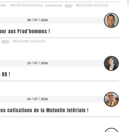
VAIL
PROTECTION SOCIALE
parrainé par
MNH
RELATIONS SOCIALES
28 / 07 / 2026
jour aux Prud’hommes !
MNH
RELATIONS SOCIALES
25 / 07 / 2026
 BD !
24 / 07 / 2026
es cotisations de la Mutuelle Intériale !