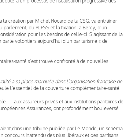
ébutera un processus de fiscalisation progressive des
ra la création par Michel Rocard de la CSG, va entraîner
u parlement, du PLFSS et la fixation, à Bercy, d’un
nsidération pour les besoins de celle-ci. S’agissant de la
n parle volontiers aujourd’hui d’un paritarisme « de
ires-santé s’est trouvé confronté à de nouvelles
ualité a sa place marquée dans l’organisation française de
eule l’essentiel de la couverture complémentaire-santé.
le — aux assureurs privés et aux institutions paritaires de
 européennes Assurances, ont profondément bouleversé
uaient,dans une tribune publiée par Le Monde, un schéma
n concours inattendu des plus libéraux et des partisans