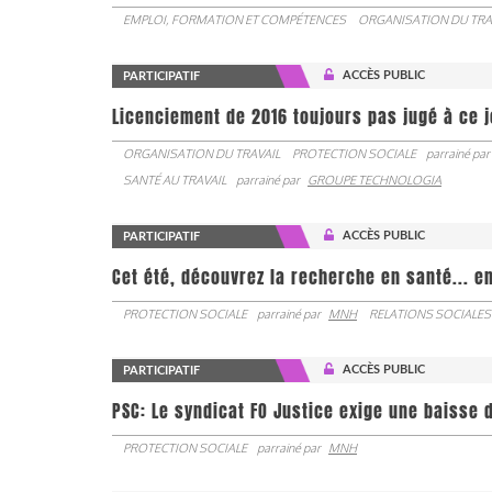
EMPLOI, FORMATION ET COMPÉTENCES
ORGANISATION DU TRA
ACCÈS PUBLIC
PARTICIPATIF
Licenciement de 2016 toujours pas jugé à ce 
ORGANISATION DU TRAVAIL
PROTECTION SOCIALE
parrainé par
SANTÉ AU TRAVAIL
parrainé par
GROUPE TECHNOLOGIA
ACCÈS PUBLIC
PARTICIPATIF
Cet été, découvrez la recherche en santé... en
PROTECTION SOCIALE
parrainé par
MNH
RELATIONS SOCIALES
ACCÈS PUBLIC
PARTICIPATIF
PSC: Le syndicat FO Justice exige une baisse d
PROTECTION SOCIALE
parrainé par
MNH