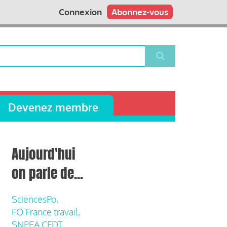
Connexion
Abonnez-vous
Devenez membre
Aujourd'hui
on parle de...
SciencesPo,
FO France travail,
SNPEA CFDT