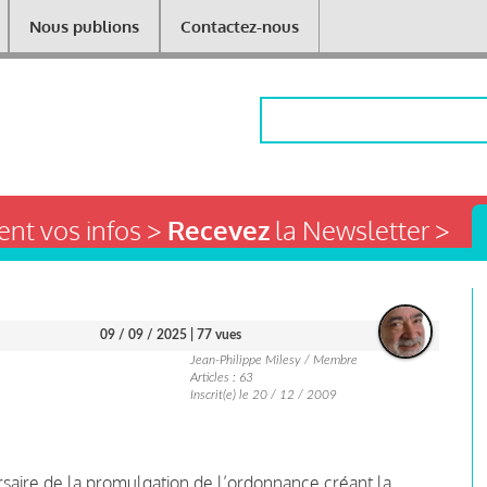
Nous publions
Contactez-nous
Rechercher
nt vos infos >
Recevez
la Newsletter >
09 / 09 / 2025
| 77 vues
Jean-Philippe Milesy / Membre
Articles : 63
Inscrit(e) le 20 / 12 / 2009
saire de la promulgation de l’ordonnance créant la