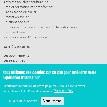
Relations sociales
Rémunération globale & partage de la performance
Santé au travail
Vie économique, RSE & solidarité
ACCÈS RAPIDE
Les abonnements
Les rencontres
Les ressources
© 2019 Miroir Social - Réalisé par
Cafffeine
Nous utilisons des cookies sur ce site pour améliorer votre
expérience d'utilisateur.
Mentions légales et condition générale d’utilisation et
Pied
d’abonnement
En cliquant sur un lien de cette page, vous nous donnez votre
Plus d'infos
de
consentement de définir des cookies.
Oui, je suis d'accord
Non, merci
page