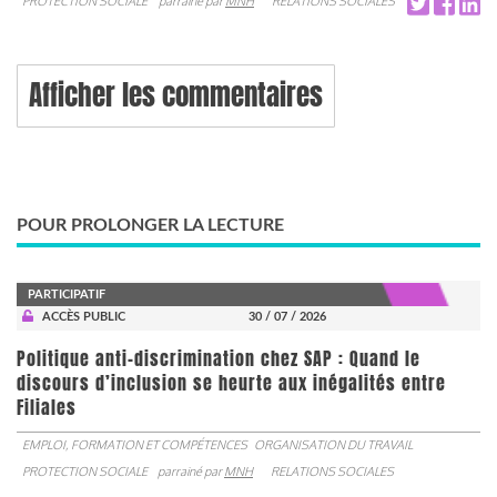
PROTECTION SOCIALE
parrainé par
MNH
RELATIONS SOCIALES
Afficher les commentaires
POUR PROLONGER LA LECTURE
PARTICIPATIF
ACCÈS PUBLIC
30 / 07 / 2026
Politique anti-discrimination chez SAP : Quand le
discours d’inclusion se heurte aux inégalités entre
Filiales
EMPLOI, FORMATION ET COMPÉTENCES
ORGANISATION DU TRAVAIL
PROTECTION SOCIALE
parrainé par
MNH
RELATIONS SOCIALES