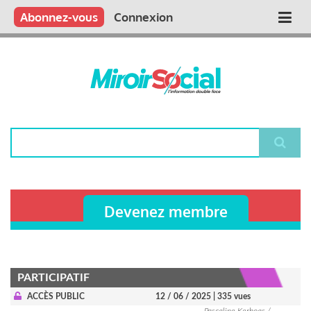
Aller
Qui sommes nous ?
Vous publiez
Nous publions
Contactez-nous
Abonnez-vous
Connexion
Main
au
contenu
navigation
principal
Rechercher
Devenez membre
PARTICIPATIF
ACCÈS PUBLIC
12 / 06 / 2025
| 335 vues
Pascaline Kerhoas /