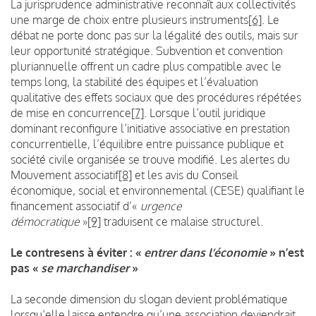
La jurisprudence administrative reconnaît aux collectivités
une marge de choix entre plusieurs instruments
[6]
. Le
débat ne porte donc pas sur la légalité des outils, mais sur
leur opportunité stratégique. Subvention et convention
pluriannuelle offrent un cadre plus compatible avec le
temps long, la stabilité des équipes et l’évaluation
qualitative des effets sociaux que des procédures répétées
de mise en concurrence
[7]
. Lorsque l’outil juridique
dominant reconfigure l’initiative associative en prestation
concurrentielle, l’équilibre entre puissance publique et
société civile organisée se trouve modifié. Les alertes du
Mouvement associatif
[8]
et les avis du Conseil
économique, social et environnemental (CESE) qualifiant le
financement associatif d’«
urgence
démocratique
»
[9]
traduisent ce malaise structurel.
Le contresens à éviter : «
entrer dans l’économie
» n’est
pas «
se marchandiser
»
La seconde dimension du slogan devient problématique
lorsqu’elle laisse entendre qu’une association deviendrait