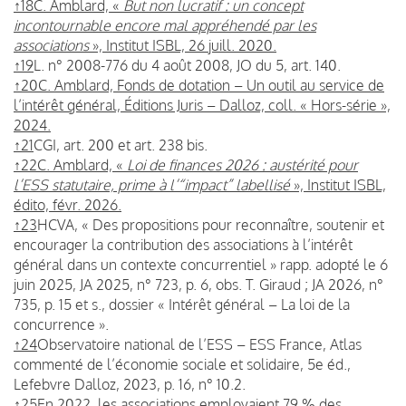
↑18
C. Amblard, «
But non lucratif : un concept
incontournable encore mal appréhendé par les
associations
», Institut ISBL, 26 juill. 2020.
↑19
L. n° 2008-776 du 4 août 2008, JO du 5, art. 140.
↑20
C. Amblard, Fonds de dotation – Un outil au service de
l’intérêt général, Éditions Juris – Dalloz, coll. « Hors-série »,
2024.
↑21
CGI, art. 200 et art. 238 bis.
↑22
C. Amblard, «
Loi de finances 2026 : austérité pour
l’ESS statutaire, prime à l’“impact” labellisé
», Institut ISBL,
édito, févr. 2026.
↑23
HCVA, « Des propositions pour reconnaître, soutenir et
encourager la contribution des associations à l’intérêt
général dans un contexte concurrentiel » rapp. adopté le 6
juin 2025, JA 2025, n° 723, p. 6, obs. T. Giraud ; JA 2026, n°
735, p. 15 et s., dossier « Intérêt général – La loi de la
concurrence ».
↑24
Observatoire national de l’ESS – ESS France, Atlas
commenté de l’économie sociale et solidaire, 5e éd.,
Lefebvre Dalloz, 2023, p. 16, n° 10.2.
↑25
En 2022, les associations employaient 79 % des