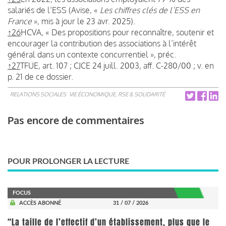
salariés de l’ESS (Avise, «
Les chiffres clés de l’ESS en
France
», mis à jour le 23 avr. 2025).
↑26
HCVA, « Des propositions pour reconnaître, soutenir et
encourager la contribution des associations à l’intérêt
général dans un contexte concurrentiel », préc.
↑27
TFUE, art. 107 ; CJCE 24 juill. 2003, aff. C-280/00 ; v. en
p. 21 de ce dossier.
RELATIONS SOCIALES
VIE ÉCONOMIQUE, RSE & SOLIDARITÉ
Pas encore de commentaires
POUR PROLONGER LA LECTURE
FOCUS
ACCÈS ABONNÉ
31 / 07 / 2026
“La taille de l’effectif d’un établissement, plus que le