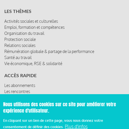
LES THÈMES
Activités sociales et culturelles
Emploi, formation et compétences
Organisation du travail
Protection sociale
Relations sociales
Rémunération globale & partage de la performance
Santé au travail
Vie économique, RSE & solidarité
ACCÈS RAPIDE
Les abonnements
Les rencontres
Nous utilisons des cookies sur ce site pour améliorer votre
Les ressources
expérience d'utilisateur.
En cliquant sur un lien de cette page, vous nous donnez votre
Plus d'infos
consentement de définir des cookies.