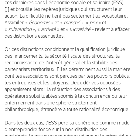
ces dernières dans l’économie sociale et solidaire (ESS)
[1]
et brouille les repères juridiques qui structurent leur
action. La difficulté ne tient pas seulement au vocabulaire.
Assimiler «
économie
» et «
marché
», «
prix
» et
«
subvention
», «
activité
» et «
lucrativité
» revient à effacer
des distinctions essentielles.
Or ces distinctions conditionnent la qualification juridique
des financements, la sécurité fiscale des structures, la
reconnaissance de l’intérêt général et la stabilité des
partenariats territoriaux. Elles déterminent aussi la manière
dont les associations sont perçues par les pouvoirs publics,
les entreprises et les citoyens. Deux dérives opposées
apparaissent alors : la réduction des associations à des
opérateurs substituables soumis à la concurrence ou leur
enfermement dans une sphère strictement
philanthropique, étrangère à toute rationalité économique.
Dans les deux cas, l’ESS perd sa cohérence comme mode
d’entreprendre fondé sur la non-distribution des
excédents, la gouvernance démocratique et la primauté du