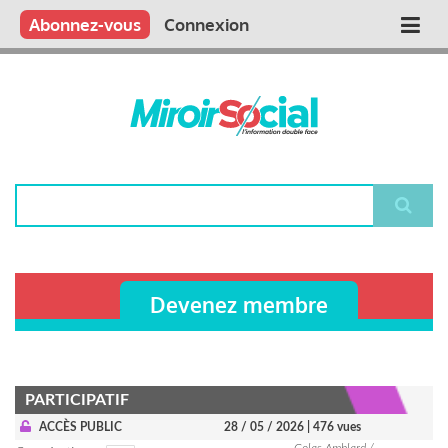
Aller
Qui sommes nous ?
Vous publiez
Nous publions
Contactez-nous
Abonnez-vous
Connexion
Main
au
contenu
navigation
principal
Rechercher
Devenez membre
PARTICIPATIF
ACCÈS PUBLIC
28 / 05 / 2026
| 476 vues
Colas Amblard /