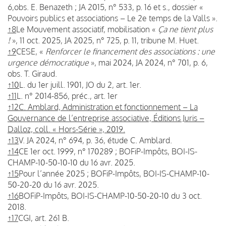
6,obs. E. Benazeth ; JA 2015, n° 533, p. 16 et s., dossier «
Pouvoirs publics et associations – Le 2e temps de la Valls ».
↑8
Le Mouvement associatif, mobilisation «
Ça ne tient plus
!
», 11 oct. 2025, JA 2025, n° 725, p. 11, tribune M. Huet.
↑9
CESE, «
Renforcer le financement des associations : une
urgence démocratique
», mai 2024, JA 2024, n° 701, p. 6,
obs. T. Giraud.
↑10
L. du 1er juill. 1901, JO du 2, art. 1er.
↑11
L. n° 2014-856, préc., art. 1er
↑12
C. Amblard, Administration et fonctionnement – La
Gouvernance de l’entreprise associative, Éditions Juris –
Dalloz, coll. « Hors-Série », 2019.
↑13
V. JA 2024, n° 694, p. 36, étude C. Amblard.
↑14
CE 1er oct. 1999, n° 170289 ; BOFiP-Impôts, BOI-IS-
CHAMP-10-50-10-10 du 16 avr. 2025.
↑15
Pour l’année 2025 ; BOFiP-Impôts, BOI-IS-CHAMP-10-
50-20-20 du 16 avr. 2025.
↑16
BOFiP-Impôts, BOI-IS-CHAMP-10-50-20-10 du 3 oct.
2018.
↑17
CGI, art. 261 B.