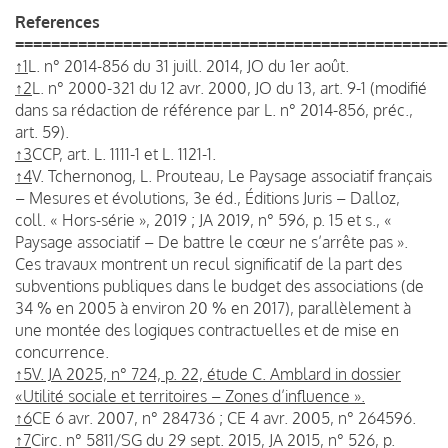
References
================================================
↑1
L. n° 2014-856 du 31 juill. 2014, JO du 1er août.
↑2
L. n° 2000-321 du 12 avr. 2000, JO du 13, art. 9-1 (modifié
dans sa rédaction de référence par L. n° 2014-856, préc.,
art. 59).
↑3
CCP, art. L. 1111-1 et L. 1121-1.
↑4
V. Tchernonog, L. Prouteau, Le Paysage associatif français
– Mesures et évolutions, 3e éd., Éditions Juris – Dalloz,
coll. « Hors-série », 2019 ; JA 2019, n° 596, p. 15 et s., «
Paysage associatif – De battre le cœur ne s’arrête pas ».
Ces travaux montrent un recul significatif de la part des
subventions publiques dans le budget des associations (de
34 % en 2005 à environ 20 % en 2017), parallèlement à
une montée des logiques contractuelles et de mise en
concurrence.
↑5
V. JA 2025, n° 724, p. 22, étude C. Amblard in dossier
«Utilité sociale et territoires – Zones d’influence ».
↑6
CE 6 avr. 2007, n° 284736 ; CE 4 avr. 2005, n° 264596.
↑7
Circ. n° 5811/SG du 29 sept. 2015, JA 2015, n° 526, p.