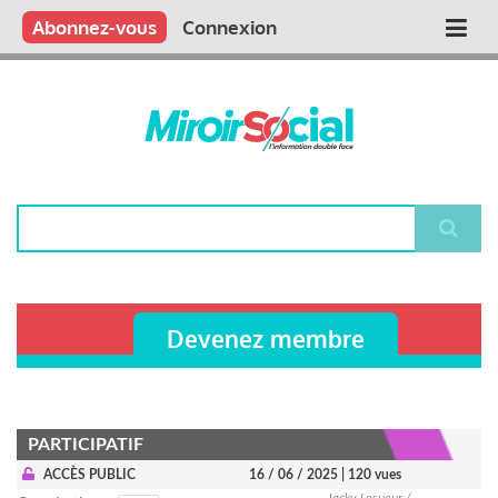
Aller
Qui sommes nous ?
Vous publiez
Nous publions
Contactez-nous
Abonnez-vous
Connexion
Main
au
contenu
navigation
principal
Rechercher
Devenez membre
PARTICIPATIF
ACCÈS PUBLIC
16 / 06 / 2025
| 120 vues
Jacky Lesueur /