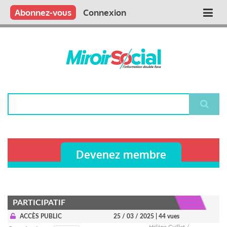
Aller
Qui sommes nous ?
Vous publiez
Nous publions
Contactez-nous
Abonnez-vous
Connexion
Main
au
contenu
navigation
principal
Rechercher
Devenez membre
PARTICIPATIF
ACCÈS PUBLIC
25 / 03 / 2025
| 44 vues
Hélène Guillet /