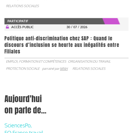
RELATIONS SOCIALES
PARTICIPATIF
ACCÈS PUBLIC
30 / 07 / 2026
Politique anti-discrimination chez SAP : Quand le
discours d’inclusion se heurte aux inégalités entre
Filiales
EMPLOI, FORMATION ET COMPÉTENCES
ORGANISATION DU TRAVAIL
PROTECTION SOCIALE
parrainé par
MNH
RELATIONS SOCIALES
Aujourd'hui
on parle de...
SciencesPo,
FO France travail,