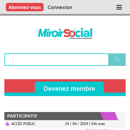
Aller
Qui sommes nous ?
Vous publiez
Nous publions
Contactez-nous
Abonnez-vous
Connexion
Main
au
contenu
navigation
principal
Rechercher
Devenez membre
PARTICIPATIF
ACCÈS PUBLIC
24 / 04 / 2024
| 346 vues
Pascaline Kerhoas /