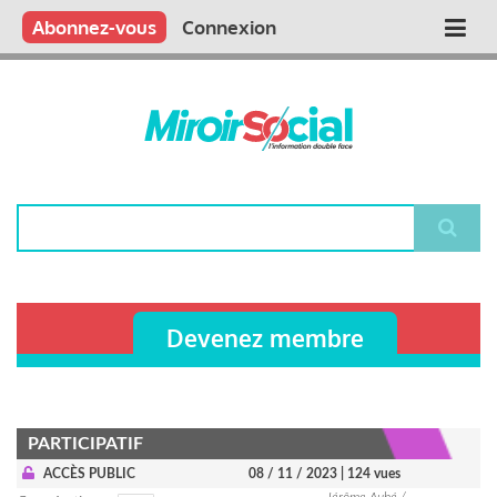
Aller
Qui sommes nous ?
Vous publiez
Nous publions
Contactez-nous
Abonnez-vous
Connexion
Main
au
contenu
navigation
principal
Rechercher
Devenez membre
PARTICIPATIF
ACCÈS PUBLIC
08 / 11 / 2023
| 124 vues
Jérôme Aubé /