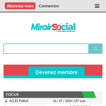
Aller
Qui sommes nous ?
Vous publiez
Nous publions
Contactez-nous
Abonnez-vous
Connexion
Main
au
contenu
navigation
principal
Rechercher
Devenez membre
FOCUS
ACCÈS PUBLIC
16 / 07 / 2026
| 197 vues
Rodolphe Helderlé