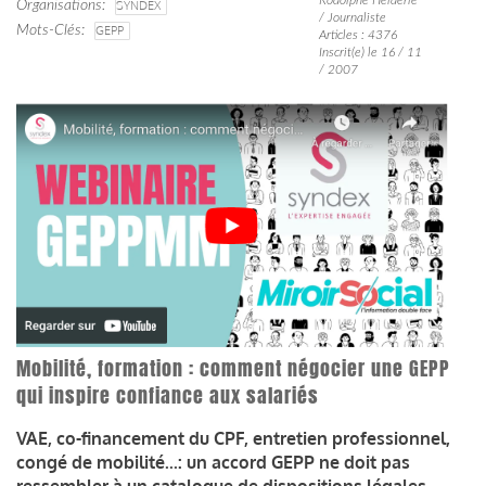
Organisations
SYNDEX
/ Journaliste
Mots-Clés
GEPP
Articles : 4376
Inscrit(e) le 16 / 11
/ 2007
Mobilité, formation : comment négocier une GEPP
qui inspire confiance aux salariés
VAE, co-financement du CPF, entretien professionnel,
congé de mobilité...: un accord GEPP ne doit pas
ressembler à un catalogue de dispositions légales.