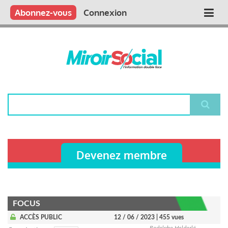
Aller
Qui sommes nous ?
Vous publiez
Nous publions
Contactez-nous
Abonnez-vous
Connexion
Main
au
contenu
navigation
principal
Rechercher
Devenez membre
FOCUS
ACCÈS PUBLIC
12 / 06 / 2023
| 455 vues
Rodolphe Helderlé