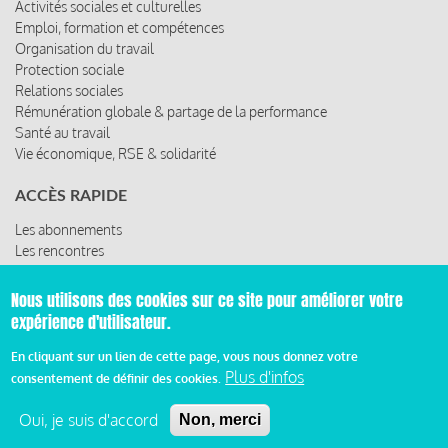
Activités sociales et culturelles
Emploi, formation et compétences
Organisation du travail
Protection sociale
Relations sociales
Rémunération globale & partage de la performance
Santé au travail
Vie économique, RSE & solidarité
ACCÈS RAPIDE
Les abonnements
Les rencontres
Les ressources
Nous utilisons des cookies sur ce site pour améliorer votre
expérience d'utilisateur.
© 2019 Miroir Social - Réalisé par
Cafffeine
En cliquant sur un lien de cette page, vous nous donnez votre
Plus d'infos
consentement de définir des cookies.
Mentions légales et condition générale d’utilisation et
Pied
d’abonnement
Oui, je suis d'accord
Non, merci