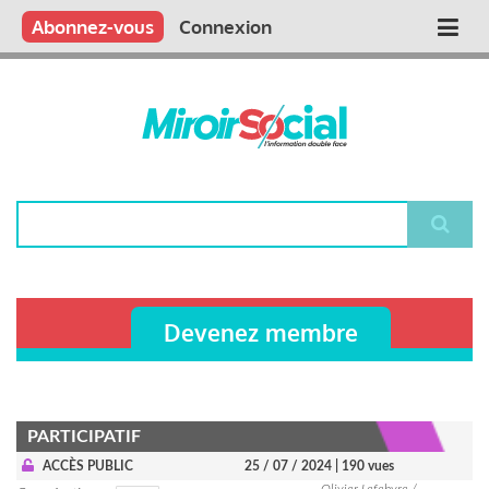
Aller
Qui sommes nous ?
Vous publiez
Nous publions
Contactez-nous
Abonnez-vous
Connexion
Main
au
contenu
navigation
principal
Rechercher
Devenez membre
PARTICIPATIF
ACCÈS PUBLIC
25 / 07 / 2024
| 190 vues
Olivier Lefebvre /