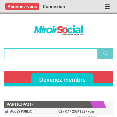
Aller
Qui sommes nous ?
Vous publiez
Nous publions
Contactez-nous
Abonnez-vous
Connexion
Main
au
contenu
navigation
principal
Rechercher
Devenez membre
PARTICIPATIF
ACCÈS PUBLIC
02 / 07 / 2024
| 227 vues
Theuret Johan /