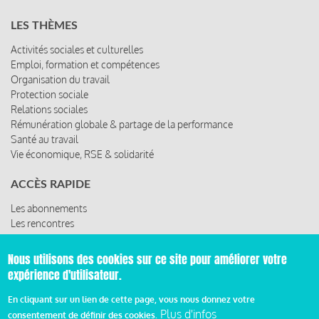
LES THÈMES
Activités sociales et culturelles
Emploi, formation et compétences
Organisation du travail
Protection sociale
Relations sociales
Rémunération globale & partage de la performance
Santé au travail
Vie économique, RSE & solidarité
ACCÈS RAPIDE
Les abonnements
Les rencontres
Les ressources
Nous utilisons des cookies sur ce site pour améliorer votre
expérience d'utilisateur.
© 2019 Miroir Social - Réalisé par
Cafffeine
En cliquant sur un lien de cette page, vous nous donnez votre
Plus d'infos
consentement de définir des cookies.