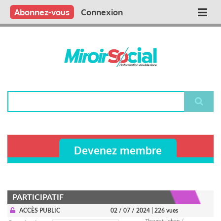
Aller
Qui sommes nous ?
Vous publiez
Nous publions
Contactez-nous
Abonnez-vous
Connexion
Main
au
contenu
navigation
principal
Rechercher
Devenez membre
PARTICIPATIF
ACCÈS PUBLIC
02 / 07 / 2024
| 226 vues
Theuret Johan /