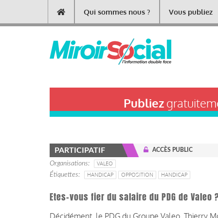
Aller
Qui sommes nous ?
Vous publiez
Main
au
contenu
navigation
principal
Publiez
gratuiteme
PARTICIPATIF
ACCÈS PUBLIC
Organisations
VALEO
Étiquettes
HANDICAP
OPPOSITION
HANDICAP
Etes-vous fier du salaire du PDG de Valeo 
Décidément, le PDG du Groupe Valeo, Thierry Mor