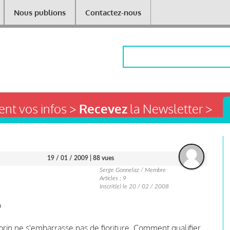
Nous publions
Contactez-nous
Rechercher
nt vos infos >
Recevez
la Newsletter >
19 / 01 / 2009
| 88 vues
Serge Gonnelaz / Membre
Articles : 9
Inscrit(e) le 20 / 02 / 2008
?
in ne s'embarrasse pas de fioriture. Comment qualifier