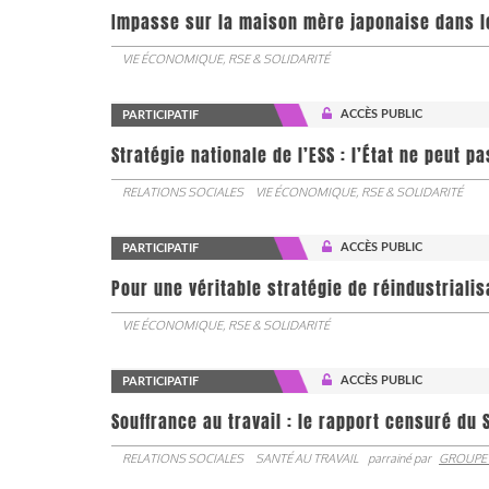
Impasse sur la maison mère japonaise dans l
VIE ÉCONOMIQUE, RSE & SOLIDARITÉ
ACCÈS PUBLIC
PARTICIPATIF
Stratégie nationale de l’ESS : l’État ne peut 
RELATIONS SOCIALES
VIE ÉCONOMIQUE, RSE & SOLIDARITÉ
ACCÈS PUBLIC
PARTICIPATIF
Pour une véritable stratégie de réindustrialis
VIE ÉCONOMIQUE, RSE & SOLIDARITÉ
ACCÈS PUBLIC
PARTICIPATIF
Souffrance au travail : le rapport censuré du 
RELATIONS SOCIALES
SANTÉ AU TRAVAIL
parrainé par
GROUPE