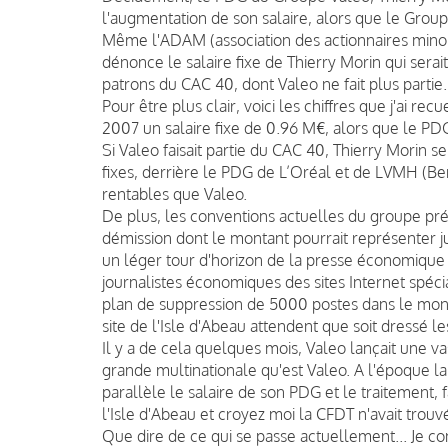
l'augmentation de son salaire, alors que le Gro
Même l'ADAM (association des actionnaires minorit
dénonce le salaire fixe de Thierry Morin qui sera
patrons du CAC 40, dont Valeo ne fait plus partie.
Pour être plus clair, voici les chiffres que j'ai re
2007 un salaire fixe de 0.96 M€, alors que le PD
Si Valeo faisait partie du CAC 40, Thierry Morin s
fixes, derrière le PDG de L’Oréal et de LVMH (B
rentables que Valeo.
De plus, les conventions actuelles du groupe pr
démission dont le montant pourrait représenter jus
un léger tour d'horizon de la presse économique 
journalistes économiques des sites Internet spéc
plan de suppression de 5000 postes dans le monde,
site de l'Isle d'Abeau attendent que soit dressé l
Il y a de cela quelques mois, Valeo lançait une va
grande multinationale qu'est Valeo. A l'époque la C
parallèle le salaire de son PDG et le traitement, f
l'Isle d'Abeau et croyez moi la CFDT n'avait trouv
Que dire de ce qui se passe actuellement... Je co