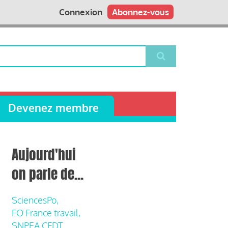
Connexion
Abonnez-vous
Devenez membre
Aujourd'hui
on parle de...
SciencesPo,
FO France travail,
SNPEA CFDT