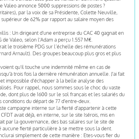
upe Valeo annonce 5000 suppressions de postes ?
aires), par la voix de sa Présidente, Colette Neuville,
it supérieur de 62% par rapport au salaire moyen des
cueillis : Un dirigeant d'une entreprise du CAC 40 gagnait en
G de Valeo, selon l'Adam a perçu 1.557 M€.
erait le troisième PDG sur l’échelle des rémunérations
ernard Arnault). Des groupes beaucoup plus gros et plus
évoient qu'il touche une indemnité même en cas de
qu'à trois fois la dernière rémunération annuelle. J'ai fait
et impossible d'échapper à la belle analyse des
ialisés. Pour rappel, nous sommes sous le choc du vaste
 dont plus de 1600 sur le sol français et les salariés du
es conditions du départ de 77 d'entre-deux.
ste campagne interne sur la fierté d'appartenir à cette
FDT avait déjà, en interne, sur le site Isérois, mis en
ait par la gouvernance, des bas salaires sur le site de
é aucune fierté particulière à se mettre sous la dent.
nclurai simplement de cette manière : Etes-vous fier du