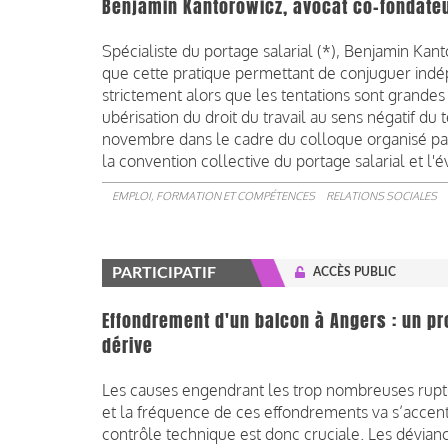
Benjamin Kantorowicz, avocat co-fondate
Spécialiste du portage salarial (*), Benjamin Kan
que cette pratique permettant de conjuguer indép
strictement alors que les tentations sont grandes 
ubérisation du droit du travail au sens négatif du
novembre dans le cadre du colloque organisé par 
la convention collective du portage salarial et l'év
EMPLOI, FORMATION ET COMPÉTENCES
RELATIONS SOCIALES
PARTICIPATIF
ACCÈS PUBLIC
Effondrement d'un balcon à Angers : un pr
dérive
Les causes engendrant les trop nombreuses ruptu
et la fréquence de ces effondrements va s’accentu
contrôle technique est donc cruciale. Les dévia