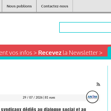
Nous publions
Contactez-nous
Rechercher
nt vos infos >
Recevez
la Newsletter >
29 / 07 / 2026
| 81 vues
 syndicaux dédiés au dialogue social et au