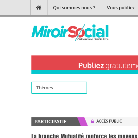
Aller
Qui sommes nous ?
Vous publiez
Main
au
contenu
navigation
principal
Publiez
gratuiteme
Thèmes
PARTICIPATIF
ACCÈS PUBLIC
La branche Mutualité renforce les moyens