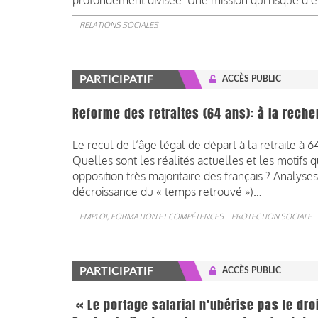
profondément divisée. Une mission qui risque d’
RELATIONS SOCIALES
PARTICIPATIF
ACCÈS PUBLIC
Reforme des retraites (64 ans): à la reche
Le recul de l’âge légal de départ à la retraite à 
Quelles sont les réalités actuelles et les motifs q
opposition très majoritaire des français ? Analyses
décroissance du « temps retrouvé »)…
EMPLOI, FORMATION ET COMPÉTENCES
PROTECTION SOCIALE
PARTICIPATIF
ACCÈS PUBLIC
« Le portage salarial n'ubérise pas le droi