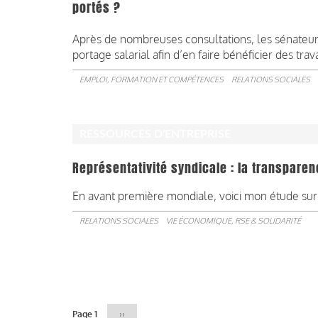
portés ?
Après de nombreuses consultations, les sénateurs
portage salarial afin d’en faire bénéficier des trava
EMPLOI, FORMATION ET COMPÉTENCES
RELATIONS SOCIALES
RESSOURCES D'ENTREPRISE
Représentativité syndicale : la transparen
En avant première mondiale, voici mon étude sur
RELATIONS SOCIALES
VIE ÉCONOMIQUE, RSE & SOLIDARITÉ
Pagination
Page 1
Page
››