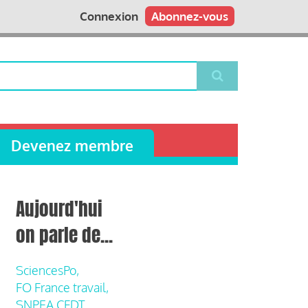
Connexion
Abonnez-vous
Devenez membre
Aujourd'hui
on parle de...
SciencesPo,
FO France travail,
SNPEA CFDT