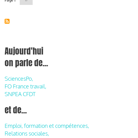
Page 1
Page
››
suivante
Aujourd'hui
on parle de...
SciencesPo,
FO France travail,
SNPEA CFDT
et de...
Emploi, formation et compétences,
Relations sociales,