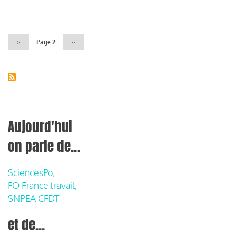
Pagination
Page
‹‹
Page 2
Page
››
précédente
suivante
Aujourd'hui
on parle de...
SciencesPo,
FO France travail,
SNPEA CFDT
et de...