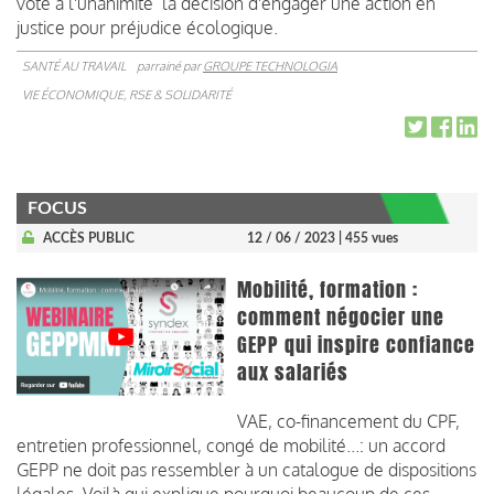
voté à l'unanimité la décision d'engager une action en
justice pour préjudice écologique.
SANTÉ AU TRAVAIL
parrainé par
GROUPE TECHNOLOGIA
VIE ÉCONOMIQUE, RSE & SOLIDARITÉ
FOCUS
ACCÈS PUBLIC
12 / 06 / 2023
| 455 vues
Mobilité, formation :
comment négocier une
GEPP qui inspire confiance
aux salariés
VAE, co-financement du CPF,
entretien professionnel, congé de mobilité...: un accord
GEPP ne doit pas ressembler à un catalogue de dispositions
légales. Voilà qui explique pourquoi beaucoup de ces