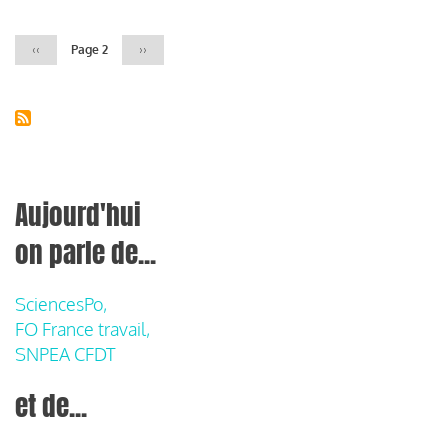
Page
‹‹
Page 2
Page
››
précédente
suivante
Aujourd'hui
on parle de...
SciencesPo,
FO France travail,
SNPEA CFDT
et de...