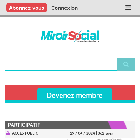
Aller
Qui sommes nous ?
Vous publiez
Nous publions
Contactez-nous
Abonnez-vous
Connexion
Main
au
contenu
navigation
principal
Rechercher
Devenez membre
PARTICIPATIF
ACCÈS PUBLIC
29 / 04 / 2024
| 862 vues
Gilles Kreckelbergh