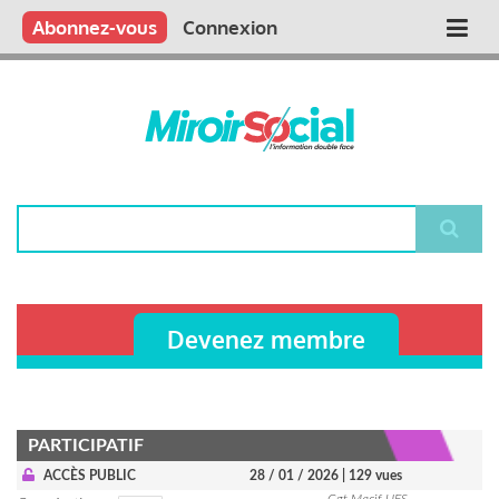
Aller
Qui sommes nous ?
Vous publiez
Nous publions
Contactez-nous
Abonnez-vous
Connexion
Main
au
contenu
navigation
principal
Rechercher
Devenez membre
PARTICIPATIF
ACCÈS PUBLIC
28 / 01 / 2026
| 129 vues
Cgt Macif UES