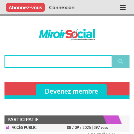
Aller
Qui sommes nous ?
Vous publiez
Nous publions
Contactez-nous
Abonnez-vous
Connexion
Main
au
contenu
navigation
principal
Rechercher
Devenez membre
PARTICIPATIF
ACCÈS PUBLIC
08 / 09 / 2025
| 397 vues
Nora Ansell-Salles