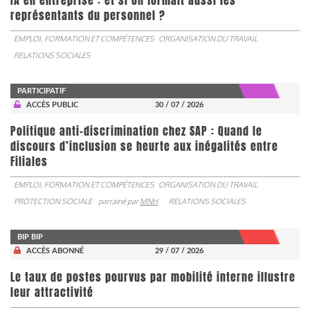
IA en entreprise : et si on formait aussi les
représentants du personnel ?
EMPLOI, FORMATION ET COMPÉTENCES
ORGANISATION DU TRAVAIL
RELATIONS SOCIALES
PARTICIPATIF
ACCÈS PUBLIC
30 / 07 / 2026
Politique anti-discrimination chez SAP : Quand le
discours d’inclusion se heurte aux inégalités entre
Filiales
EMPLOI, FORMATION ET COMPÉTENCES
ORGANISATION DU TRAVAIL
PROTECTION SOCIALE
parrainé par
MNH
RELATIONS SOCIALES
BIP BIP
ACCÈS ABONNÉ
29 / 07 / 2026
Le taux de postes pourvus par mobilité interne illustre
leur attractivité