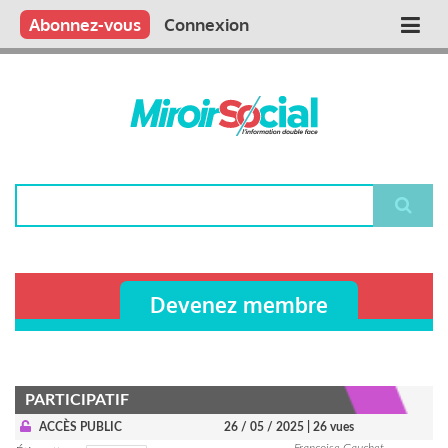
Aller
Qui sommes nous ?
Vous publiez
Nous publions
Contactez-nous
Abonnez-vous
Connexion
Main
au
contenu
navigation
principal
Rechercher
Devenez membre
PARTICIPATIF
ACCÈS PUBLIC
26 / 05 / 2025
| 26 vues
Françoise Gauchet