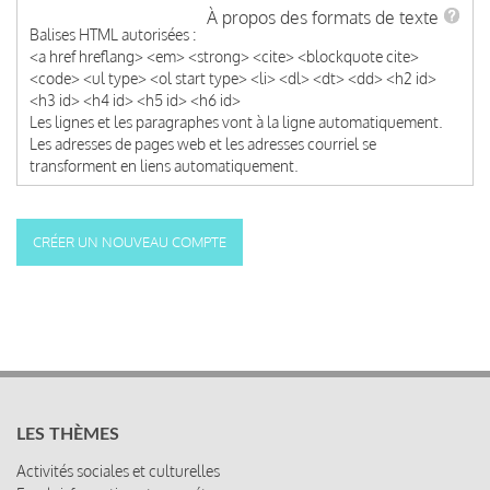
À propos des formats de texte
Balises HTML autorisées :
<a href hreflang> <em> <strong> <cite> <blockquote cite>
<code> <ul type> <ol start type> <li> <dl> <dt> <dd> <h2 id>
<h3 id> <h4 id> <h5 id> <h6 id>
Les lignes et les paragraphes vont à la ligne automatiquement.
Les adresses de pages web et les adresses courriel se
transforment en liens automatiquement.
LES THÈMES
Activités sociales et culturelles