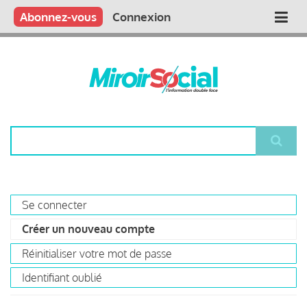
Aller
Qui sommes nous ?
Vous publiez
Nous publions
Contactez-nous
Abonnez-vous
Connexion
Main
au
contenu
navigation
principal
Rechercher
Se connecter
Primary
Créer un nouveau compte
(onglet
tabs
actif)
Réinitialiser votre mot de passe
Identifiant oublié