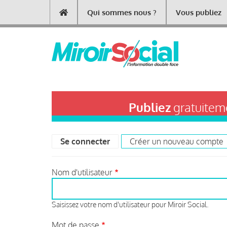
Aller
Qui sommes nous ?
Vous publiez
Main
au
contenu
navigation
principal
Publiez
gratuiteme
Se connecter
(onglet actif)
Créer un nouveau compte
Primary
tabs
Nom d'utilisateur
Saisissez votre nom d'utilisateur pour Miroir Social.
Mot de passe