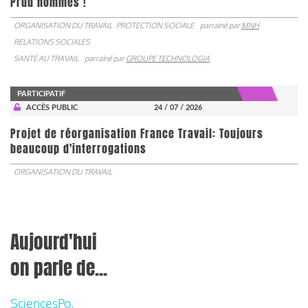
Prud’hommes !
ORGANISATION DU TRAVAIL
PROTECTION SOCIALE
parrainé par
MNH
RELATIONS SOCIALES
SANTÉ AU TRAVAIL
parrainé par
GROUPE TECHNOLOGIA
PARTICIPATIF
ACCÈS PUBLIC
24 / 07 / 2026
Projet de réorganisation France Travail: Toujours
beaucoup d'interrogations
ORGANISATION DU TRAVAIL
Aujourd'hui
on parle de...
SciencesPo,