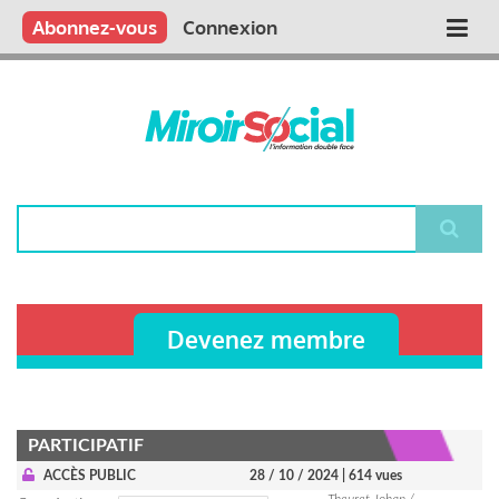
Aller
Qui sommes nous ?
Vous publiez
Nous publions
Contactez-nous
Abonnez-vous
Connexion
Main
au
contenu
navigation
principal
Rechercher
Devenez membre
PARTICIPATIF
ACCÈS PUBLIC
28 / 10 / 2024
| 614 vues
Theuret Johan /