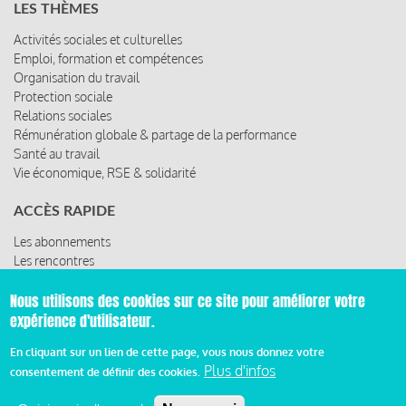
LES THÈMES
Activités sociales et culturelles
Emploi, formation et compétences
Organisation du travail
Protection sociale
Relations sociales
Rémunération globale & partage de la performance
Santé au travail
Vie économique, RSE & solidarité
ACCÈS RAPIDE
Les abonnements
Les rencontres
Les ressources
Nous utilisons des cookies sur ce site pour améliorer votre
expérience d'utilisateur.
En cliquant sur un lien de cette page, vous nous donnez votre
© 2019 Miroir Social - Réalisé par
Cafffeine
Plus d'infos
consentement de définir des cookies.
Mentions légales et condition générale d’utilisation et