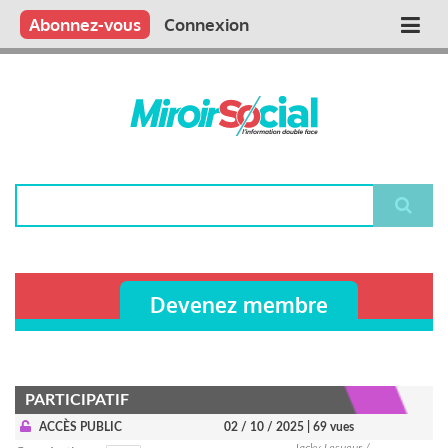
Aller
Qui sommes nous ?
Vous publiez
Nous publions
Contactez-nous
Abonnez-vous
Connexion
Main
au
contenu
navigation
principal
Rechercher
Devenez membre
PARTICIPATIF
ACCÈS PUBLIC
02 / 10 / 2025
| 69 vues
Jacky Lesueur /