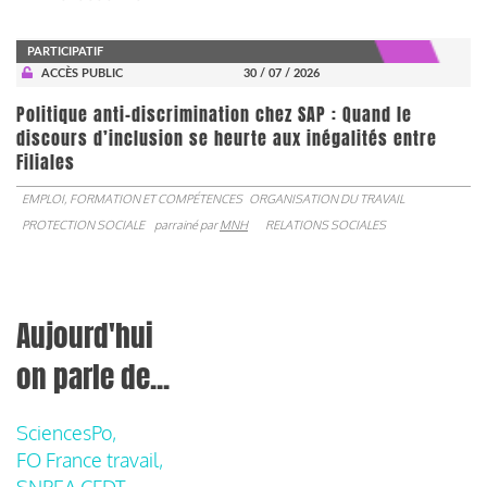
PARTICIPATIF
ACCÈS PUBLIC
30 / 07 / 2026
Politique anti-discrimination chez SAP : Quand le
discours d’inclusion se heurte aux inégalités entre
Filiales
EMPLOI, FORMATION ET COMPÉTENCES
ORGANISATION DU TRAVAIL
PROTECTION SOCIALE
parrainé par
MNH
RELATIONS SOCIALES
Aujourd'hui
on parle de...
SciencesPo,
FO France travail,
SNPEA CFDT