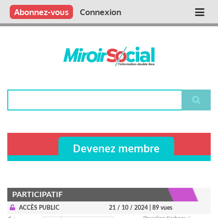
Aller
Qui sommes nous ?
Vous publiez
Nous publions
Contactez-nous
Abonnez-vous
Connexion
Main
au
contenu
navigation
principal
Rechercher
Devenez membre
PARTICIPATIF
ACCÈS PUBLIC
21 / 10 / 2024
| 89 vues
Pascaline Kerhoas /