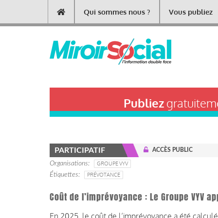
Aller
Qui sommes nous ?
Vous publiez
Main
au
contenu
navigation
principal
Publiez
gratuiteme
PARTICIPATIF
ACCÈS PUBLIC
Organisations
GROUPE VYV
Étiquettes
PRÉVOTANCE
Coût de l’imprévoyance : Le Groupe VYV ap
En 2025, le coût de l’imprévoyance a été calculé 