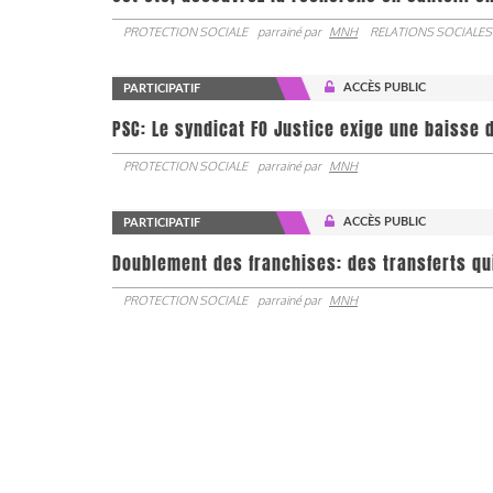
PROTECTION SOCIALE
parrainé par
MNH
RELATIONS SOCIALES
ACCÈS PUBLIC
PARTICIPATIF
PSC: Le syndicat FO Justice exige une baisse d
PROTECTION SOCIALE
parrainé par
MNH
ACCÈS PUBLIC
PARTICIPATIF
Doublement des franchises: des transferts qu
PROTECTION SOCIALE
parrainé par
MNH