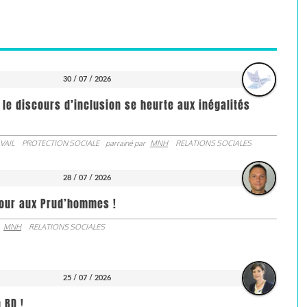
30 / 07 / 2026
 le discours d’inclusion se heurte aux inégalités
VAIL
PROTECTION SOCIALE
parrainé par
MNH
RELATIONS SOCIALES
28 / 07 / 2026
jour aux Prud’hommes !
MNH
RELATIONS SOCIALES
25 / 07 / 2026
 BD !