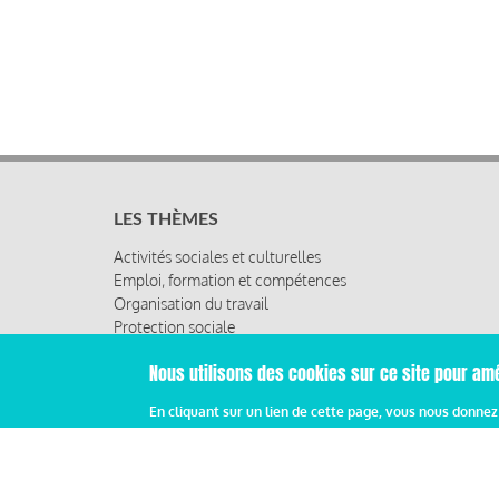
LES THÈMES
Activités sociales et culturelles
Emploi, formation et compétences
Organisation du travail
Protection sociale
Relations sociales
Nous utilisons des cookies sur ce site pour amé
Rémunération globale & partage de la performance
Santé au travail
En cliquant sur un lien de cette page, vous nous donne
Vie économique, RSE & solidarité