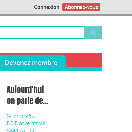
Connexion
Abonnez-vous
Devenez membre
Aujourd'hui
on parle de...
SciencesPo,
FO France travail,
SNPEA CFDT