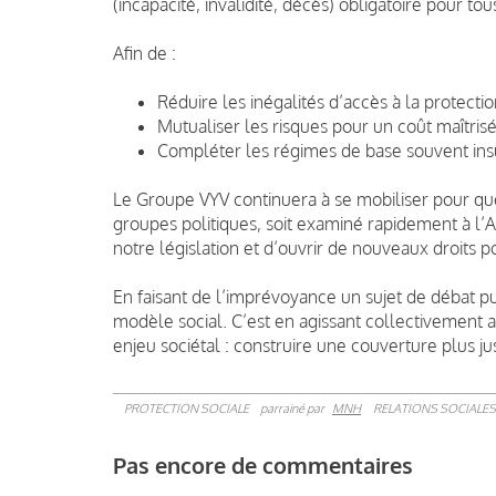
(incapacité, invalidité, décès) obligatoire pour to
Afin de :
Réduire les inégalités d’accès à la protecti
Mutualiser les risques pour un coût maîtris
Compléter les régimes de base souvent insu
Le Groupe VYV continuera à se mobiliser pour que
groupes politiques, soit examiné rapidement à l’A
notre législation et d’ouvrir de nouveaux droits po
En faisant de l’imprévoyance un sujet de débat p
modèle social. C’est en agissant collectivement
enjeu sociétal : construire une couverture plus ju
PROTECTION SOCIALE
parrainé par
MNH
RELATIONS SOCIALES
Pas encore de commentaires