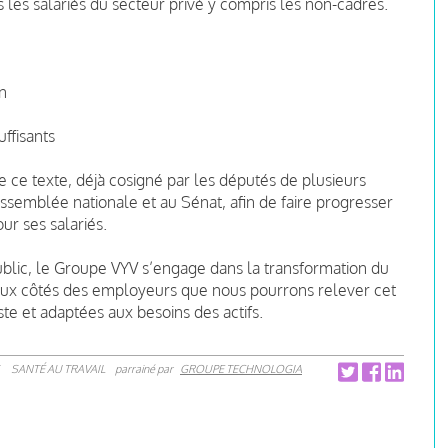
us les salariés du secteur privé y compris les non-cadres.
on
é
ffisants
 ce texte, déjà cosigné par les députés de plusieurs
ssemblée nationale et au Sénat, afin de faire progresser
ur ses salariés.
ublic, le Groupe VYV s’engage dans la transformation du
 aux côtés des employeurs que nous pourrons relever cet
ste et adaptées aux besoins des actifs.
SANTÉ AU TRAVAIL
parrainé par
GROUPE TECHNOLOGIA