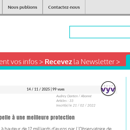
Nous publions
Contactez-nous
Rechercher
nt vos infos >
Recevez
la Newsletter >
14 / 11 / 2025
| 99 vues
Audrey Danten / Abonné
Articles : 33
Inscrit(e) le 21 / 02 / 2022
pelle à une meilleure protection
à hauteur de 17 milliards d’euros par l’Observatoire de