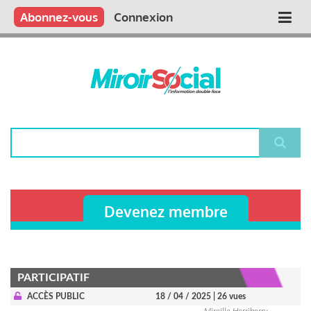
Aller
Qui sommes nous ?
Vous publiez
Nous publions
Contactez-nous
Abonnez-vous
Connexion
Main
au
contenu
navigation
principal
Rechercher
Devenez membre
PARTICIPATIF
ACCÈS PUBLIC
18 / 04 / 2025
| 26 vues
Mireille Herriberry