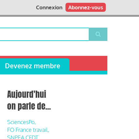
Connexion
Abonnez-vous
Devenez membre
Aujourd'hui
on parle de...
SciencesPo,
FO France travail,
SNPEA CFDT