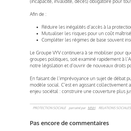
(incapacité, invalidité, décès) obligatoire pour to
Afin de :
Réduire les inégalités d’accès à la protecti
Mutualiser les risques pour un coût maîtris
Compléter les régimes de base souvent insu
Le Groupe VYV continuera à se mobiliser pour que
groupes politiques, soit examiné rapidement à l’A
notre législation et d’ouvrir de nouveaux droits po
En faisant de l’imprévoyance un sujet de débat p
modèle social. C’est en agissant collectivement
enjeu sociétal : construire une couverture plus ju
PROTECTION SOCIALE
parrainé par
MNH
RELATIONS SOCIALES
Pas encore de commentaires