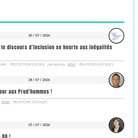
30 / 07 / 2026
 le discours d’inclusion se heurte aux inégalités
VAIL
PROTECTION SOCIALE
parrainé par
MNH
RELATIONS SOCIALES
28 / 07 / 2026
jour aux Prud’hommes !
MNH
RELATIONS SOCIALES
25 / 07 / 2026
 BD !