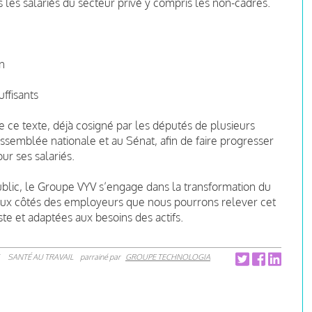
us les salariés du secteur privé y compris les non-cadres.
on
é
ffisants
 ce texte, déjà cosigné par les députés de plusieurs
ssemblée nationale et au Sénat, afin de faire progresser
ur ses salariés.
ublic, le Groupe VYV s’engage dans la transformation du
 aux côtés des employeurs que nous pourrons relever cet
ste et adaptées aux besoins des actifs.
SANTÉ AU TRAVAIL
parrainé par
GROUPE TECHNOLOGIA