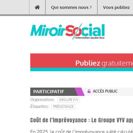
Aller
Qui sommes nous ?
Vous publiez
Main
au
contenu
navigation
principal
Publiez
gratuiteme
PARTICIPATIF
ACCÈS PUBLIC
Organisations
GROUPE VYV
Étiquettes
PRÉVOTANCE
Coût de l’imprévoyance : Le Groupe VYV ap
En 2025, le coût de l’imprévoyance a été calculé 