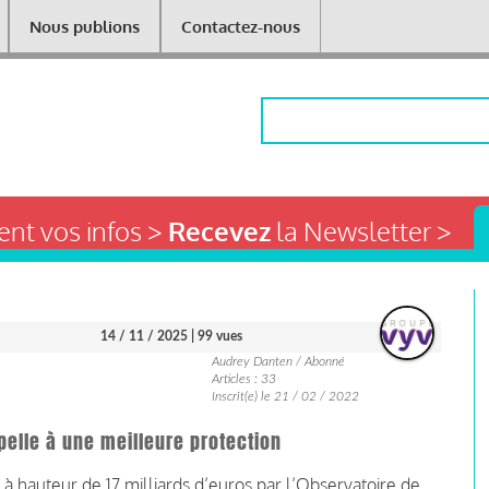
Nous publions
Contactez-nous
Rechercher
nt vos infos >
Recevez
la Newsletter >
14 / 11 / 2025
| 99 vues
Audrey Danten / Abonné
Articles : 33
Inscrit(e) le 21 / 02 / 2022
pelle à une meilleure protection
à hauteur de 17 milliards d’euros par l’Observatoire de