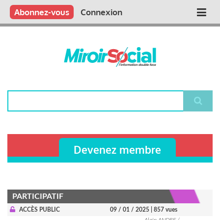
Aller
Qui sommes nous ?
Vous publiez
Nous publions
Contactez-nous
Abonnez-vous
Connexion
Main
au
contenu
navigation
principal
Rechercher
Devenez membre
PARTICIPATIF
ACCÈS PUBLIC
09 / 01 / 2025
| 857 vues
Alain ANDRE /