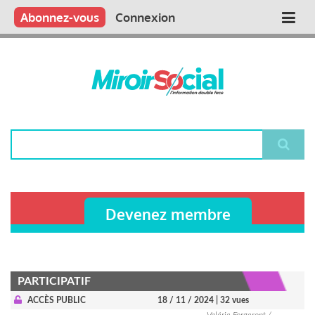
Aller
Qui sommes nous ?
Vous publiez
Nous publions
Contactez-nous
Abonnez-vous
Connexion
Main
au
contenu
navigation
principal
Rechercher
Devenez membre
PARTICIPATIF
ACCÈS PUBLIC
18 / 11 / 2024
| 32 vues
Valérie Forgeront /