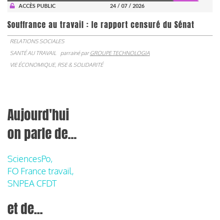
ACCÈS PUBLIC
24 / 07 / 2026
Souffrance au travail : le rapport censuré du Sénat
RELATIONS SOCIALES
SANTÉ AU TRAVAIL
parrainé par
GROUPE TECHNOLOGIA
VIE ÉCONOMIQUE, RSE & SOLIDARITÉ
Aujourd'hui
on parle de...
SciencesPo,
FO France travail,
SNPEA CFDT
et de...