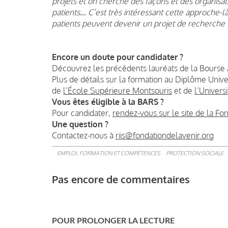
projets et on cherche des façons et des organisat
patients… C’est très intéressant cette approche-
patients peuvent devenir un projet de recherche 
Encore un doute pour candidater ?
Découvrez les précédents lauréats de la Bourse
Plus de détails sur la formation au Diplôme Univers
de
l’École Supérieure Montsouris
et de
l’Universi
Vous êtes éligible à la BARS ?
Pour candidater,
rendez-vous sur le site de la Fo
Une question ?
Contactez-nous à
riis@fondationdelavenir.org
EMPLOI, FORMATION ET COMPÉTENCES
PROTECTION SOCIALE
Pas encore de commentaires
POUR PROLONGER LA LECTURE