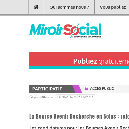
Aller
Qui sommes nous ?
Vous publiez
Main
au
contenu
navigation
principal
Publiez
gratuiteme
PARTICIPATIF
ACCÈS PUBLIC
Organisations
FONDATION DE L'AVENIR
La Bourse Avenir Recherche en Soins : rejo
Les candidatures pour les Bourses Avenir Rech