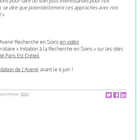
ions pour faire du soin plus intéressantes pour nos
là, se dire que potentiellement ces approches avec nos
!
»
 Avenir Recherche en Soins
en vidéo
itaire « Initiation à la Recherche en Soins » sur les sites
té Paris Est Créteil
ndation de l’Avenir
avant le 6 juin !
parrainé par
MNH