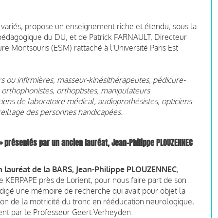
s variés, propose un enseignement riche et étendu, sous la
e pédagogique du DU, et de Patrick FARNAULT, Directeur
e Montsouris (ESM) rattaché à l'Université Paris Est
miers ou infirmières, masseur-kinésithérapeutes, pédicure-
orthophonistes, orthoptistes, manipulateurs
ciens de laboratoire médical, audioprothésistes, opticiens-
pareillage des personnes handicapées.
 » présentés par un ancien lauréat, Jean-Philippe PLOUZENNEC
en lauréat de la BARS, Jean-Philippe PLOUZENNEC
,
e KERPAPE près de Lorient, pour nous faire part de son
édigé une mémoire de recherche qui avait pour objet la
tion de la motricité du tronc en rééducation neurologique,
nt par le Professeur Geert Verheyden.