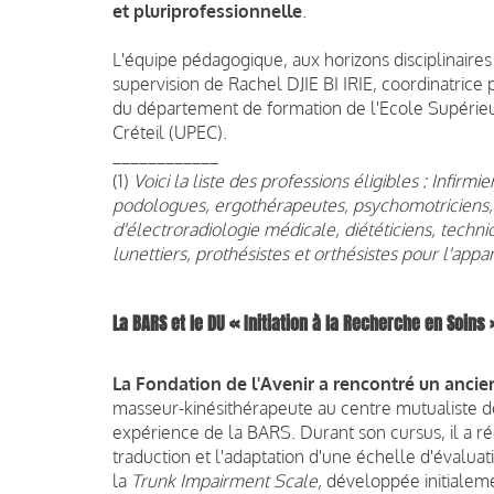
et pluriprofessionnelle
.
L'équipe pédagogique, aux horizons disciplinaire
supervision de Rachel DJIE BI IRIE, coordinatric
du département de formation de l'Ecole Supérieur
Créteil (UPEC).
____________
(1)
Voici la liste des professions éligibles : Infir
podologues, ergothérapeutes, psychomotriciens, 
d'électroradiologie médicale, diététiciens, techni
lunettiers, prothésistes et orthésistes pour l'ap
La BARS et le DU
« Initiation à la Recherche en Soins
La Fondation de l'Avenir a rencontré un anci
masseur-kinésithérapeute au centre mutualiste d
expérience de la BARS. Durant son cursus, il a r
traduction et l'adaptation d'une échelle d'évalua
la
Trunk Impairment Scale,
développée initialeme