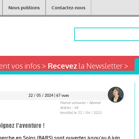
Nous publions
Contactez-nous
Rechercher
nt vos infos >
Recevez
la Newsletter >
22 / 05 / 2024
| 67 vues
Marion Lelouvier / Abonné
Articles : 48
Inscrit(e) le 22 / 04 / 2021
ignez l'aventure !
erche en Soins (BARS) sont ouvertes jusqu'au 6 juin