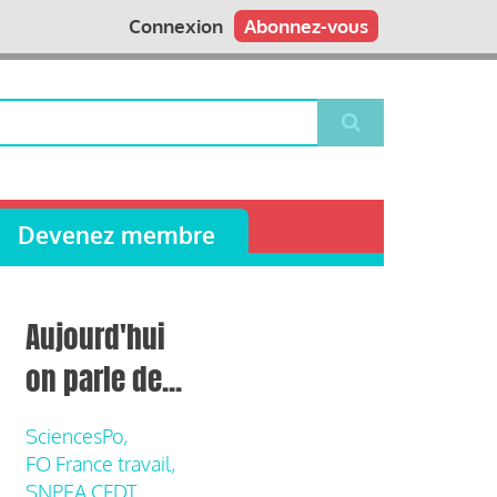
Connexion
Abonnez-vous
Devenez membre
Aujourd'hui
on parle de...
SciencesPo,
FO France travail,
SNPEA CFDT