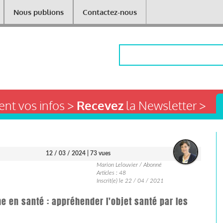
Nous publions
Contactez-nous
Rechercher
nt vos infos >
Recevez
la Newsletter >
12 / 03 / 2024
| 73 vues
Marion Lelouvier / Abonné
Articles : 48
Inscrit(e) le 22 / 04 / 2021
e en santé : appréhender l'objet santé par les