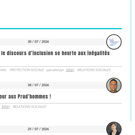
30 / 07 / 2026
 le discours d’inclusion se heurte aux inégalités
VAIL
PROTECTION SOCIALE
parrainé par
MNH
RELATIONS SOCIALES
28 / 07 / 2026
jour aux Prud’hommes !
MNH
RELATIONS SOCIALES
25 / 07 / 2026