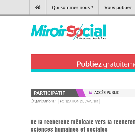
Aller
Qui sommes nous ?
Vous publiez
Main
au
contenu
navigation
principal
Publiez
gratuiteme
PARTICIPATIF
ACCÈS PUBLIC
Organisations
FONDATION DE L'AVENIR
De la recherche médicale vers la recherch
sciences humaines et sociales