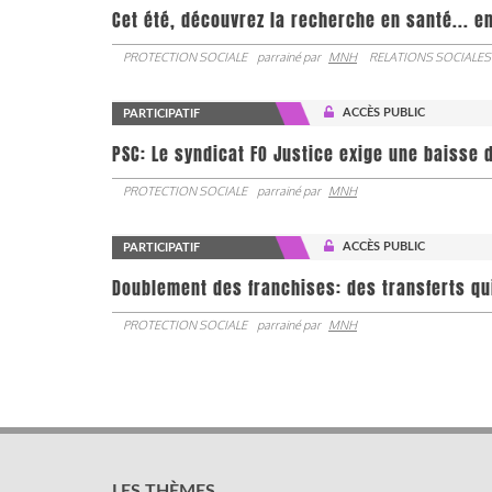
Cet été, découvrez la recherche en santé... en
PROTECTION SOCIALE
parrainé par
MNH
RELATIONS SOCIALES
ACCÈS PUBLIC
PARTICIPATIF
PSC: Le syndicat FO Justice exige une baisse d
PROTECTION SOCIALE
parrainé par
MNH
ACCÈS PUBLIC
PARTICIPATIF
Doublement des franchises: des transferts qu
PROTECTION SOCIALE
parrainé par
MNH
LES THÈMES