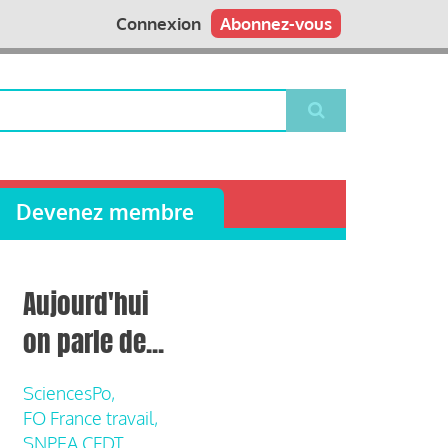
Connexion
Abonnez-vous
Devenez membre
Aujourd'hui
on parle de...
SciencesPo,
FO France travail,
SNPEA CFDT