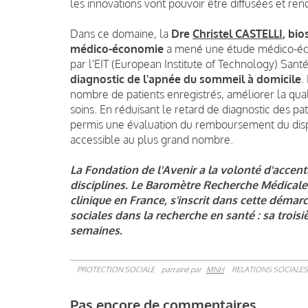
les innovations vont pouvoir être diffusées et ren
Dans ce domaine, la
Dre
Christel CASTELLI
, bi
médico-économie
a mené une étude médico-éc
par l'EIT (European Institute of Technology) Santé
diagnostic de l'apnée du sommeil à domicile
.
nombre de patients enregistrés, améliorer la qua
soins. En réduisant le retard de diagnostic des pat
permis une évaluation du remboursement du disposi
accessible au plus grand nombre.
La Fondation de l'Avenir a la volonté d'acc
disciplines. Le Baromètre Recherche Médicale
clinique en France, s'inscrit dans cette déma
sociales dans la recherche en santé : sa trois
semaines.
PROTECTION SOCIALE
parrainé par
MNH
RELATIONS SOCIALES
Pas encore de commentaires