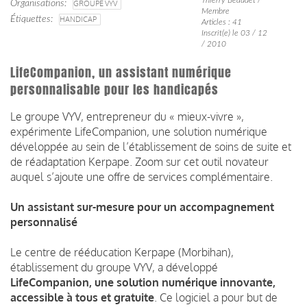
Organisations
GROUPE VYV
Membre
Étiquettes
HANDICAP
Articles : 41
Inscrit(e) le 03 / 12
/ 2010
LifeCompanion, un assistant numérique
personnalisable pour les handicapés
Le groupe VYV, entrepreneur du «
mieux-vivre
»,
expérimente
LifeCompanion
, une solution numérique
développée au sein de l’établissement de soins de suite et
de réadaptation
Kerpape
. Zoom sur cet outil novateur
auquel s’ajoute une offre de services complémentaire.
Un
assistant sur-mesure pour un accompagnement
personnalisé
Le centre de rééducation
Kerpape
(Morbihan)
,
établissement du groupe VYV, a développé
LifeCompanion
, une solution numérique innovante,
accessible à tous et gratuite
. Ce logiciel
a pour but de