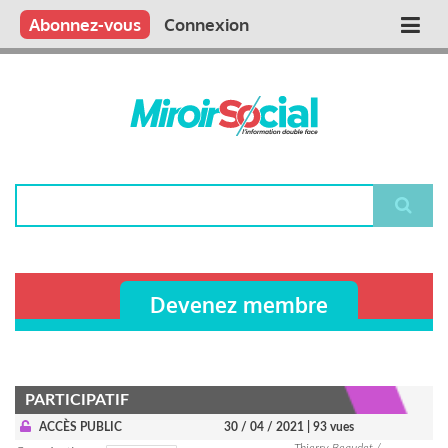
Aller
Qui sommes nous ?
Vous publiez
Nous publions
Contactez-nous
Abonnez-vous
Connexion
Main
au
contenu
navigation
principal
Rechercher
Devenez membre
PARTICIPATIF
ACCÈS PUBLIC
30 / 04 / 2021
| 93 vues
Thierry Beaudet /