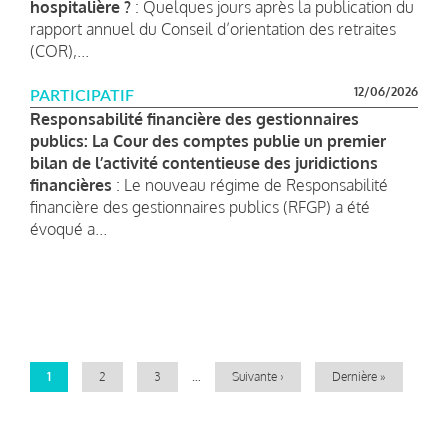
hospitalière ?
: Quelques jours après la publication du
rapport annuel du Conseil d’orientation des retraites
(COR),...
12/06/2026
PARTICIPATIF
Responsabilité financière des gestionnaires
publics: La Cour des comptes publie un premier
bilan de l’activité contentieuse des juridictions
financières
: Le nouveau régime de Responsabilité
financière des gestionnaires publics (RFGP) a été
évoqué a...
Pagination
Page
1
Page
2
Page
3
…
Page
Suivante ›
Dernière
Dernière »
courante
suivante
page