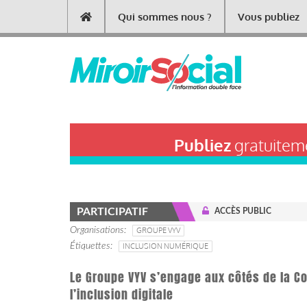
Aller
Qui sommes nous ?
Vous publiez
Main
au
contenu
navigation
principal
Publiez
gratuiteme
PARTICIPATIF
ACCÈS PUBLIC
Organisations
GROUPE VYV
Étiquettes
INCLUSION NUMÉRIQUE
Le Groupe VYV s’engage aux côtés de la C
l’inclusion digitale