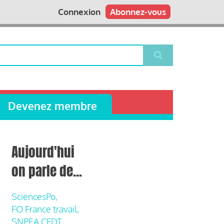
Connexion
Abonnez-vous
Devenez membre
Aujourd'hui
on parle de...
SciencesPo,
FO France travail,
SNPEA CFDT