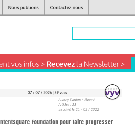
Nous publions
Contactez-nous
Rechercher
nt vos infos >
Recevez
la Newsletter >
07 / 07 / 2026
| 59 vues
Audrey Danten / Abonné
Articles : 33
Inscrit(e) le 21 / 02 / 2022
ontentsquare Foundation pour faire progresser