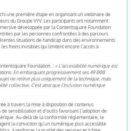
nchi une première étape en organisant un webinaire de
ateurs du Groupe VYV. Les participants ont notamment
mmersive développée par la Contentsquare Foundation
ontrées par les personnes confrontées à des parcours
férentes situations de handicap dans des environnements
les freins invisibles qui limitent encore l’accès à
Contentsquare Foundation. :
« L'accessibilité numérique est
isations. En embarquant progressivement ses 49 000
ujet ne relève plus uniquement de la technique, mais
lité collective. C'est ainsi que l'inclusion numérique
rée à travers la mise à disposition de contenus
e sensibilisation et d’outils favorisant l’adoption de
érique. Au-delà de la conformité réglementaire, le
gent la conviction qu’un numérique plus accessible
ics, à renforcer la qualité des services et à faire